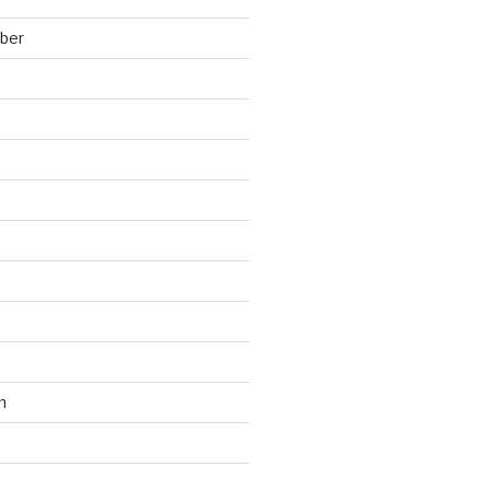
ber
n