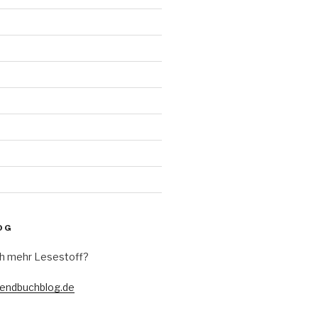
d
OG
h mehr Lesestoff?
gendbuchblog.de