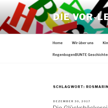
Zum
Inhalt
DIE VOR-L
springen
Home
Wir über uns
Ki
RegenbogenBUNTE Geschichte
SCHLAGWORT:
ROSMARIN
VERÖFFENTLICHT
DEZEMBER 30, 2017
AM
Die Glücksbäckerei