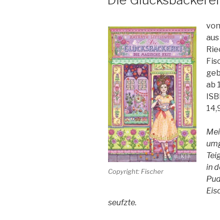
von
aus
Rie
Fis
geb
ab 
ISB
14,
Mei
umg
Tei
in 
Copyright: Fischer
Pud
Eis
seufzte.