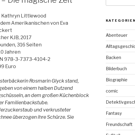
nach:
 Kathryn Littlewood
KATEGORIE
 dem Amerikanischen von Eva
ckert
Abenteuer
cher KJB, 2017
unden, 316 Seiten
Alltagsgeschi
10 Jahren
Backen
N 978-3-7373-4104-2
99 Euro
Bilderbuch
Biographie
sterbäckerin Rosmarin Glyck stand,
eben von einem halben Dutzend
comic
gschüsseln, an dem großen Küchenblock
Detektivgesc
der Familienbackstube.
erzuckerstaub und verkrusteter
Fantasy
chnee überzogen ihre Schürze. Sie
Freundschaft