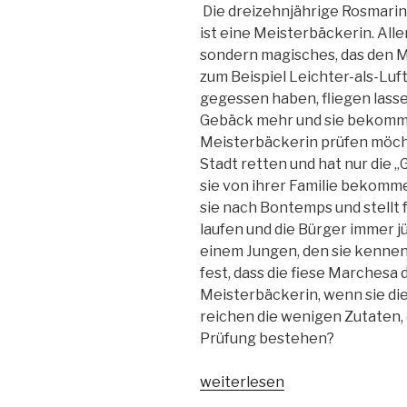
Die dreizehnjährige Rosmarin
ist eine Meisterbäckerin. All
sondern magisches, das den M
zum Beispiel Leichter-als-Luft
gegessen haben, fliegen lasse
Gebäck mehr und sie bekommt 
Meisterbäckerin prüfen möcht
Stadt retten und hat nur die 
sie von ihrer Familie bekomm
sie nach Bontemps und stellt 
laufen und die Bürger immer
einem Jungen, den sie kenneng
fest, dass die fiese Marchesa
Meisterbäckerin, wenn sie die
reichen die wenigen Zutaten, d
Prüfung bestehen?
„Die
weiterlesen
Glücksbäckerei