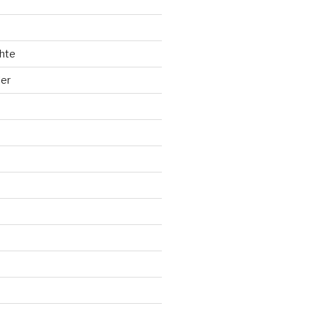
hte
ler