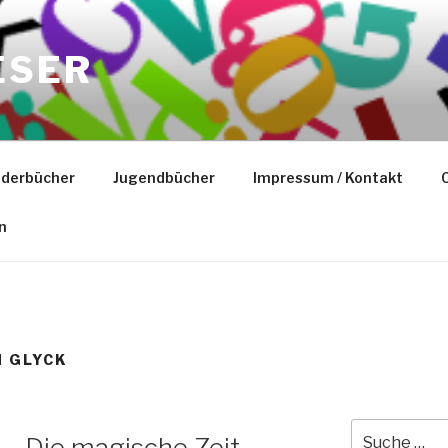
ESER
nderbücher
Jugendbücher
Impressum / Kontakt
C
n
 GLYCK
Suche
 – Die magische Zeit