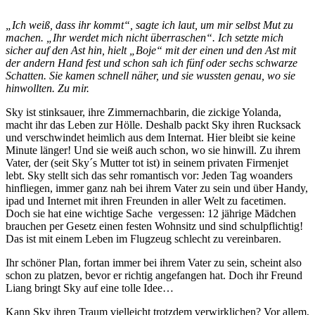
„Ich weiß, dass ihr kommt“, sagte ich laut, um mir selbst Mut zu
machen. „Ihr werdet mich nicht überraschen“. Ich setzte mich
sicher auf den Ast hin, hielt „Boje“ mit der einen und den Ast mit
der andern Hand fest und schon sah ich fünf oder sechs schwarze
Schatten. Sie kamen schnell näher, und sie wussten genau, wo sie
hinwollten. Zu mir.
Sky ist stinksauer, ihre Zimmernachbarin, die zickige Yolanda,
macht ihr das Leben zur Hölle. Deshalb packt Sky ihren Rucksack
und verschwindet heimlich aus dem Internat. Hier bleibt sie keine
Minute länger! Und sie weiß auch schon, wo sie hinwill. Zu ihrem
Vater, der (seit Sky´s Mutter tot ist) in seinem privaten Firmenjet
lebt. Sky stellt sich das sehr romantisch vor: Jeden Tag woanders
hinfliegen, immer ganz nah bei ihrem Vater zu sein und über Handy,
ipad und Internet mit ihren Freunden in aller Welt zu facetimen.
Doch sie hat eine wichtige Sache vergessen: 12 jährige Mädchen
brauchen per Gesetz einen festen Wohnsitz und sind schulpflichtig!
Das ist mit einem Leben im Flugzeug schlecht zu vereinbaren.
Ihr schöner Plan, fortan immer bei ihrem Vater zu sein, scheint also
schon zu platzen, bevor er richtig angefangen hat. Doch ihr Freund
Liang bringt Sky auf eine tolle Idee…
Kann Sky ihren Traum vielleicht trotzdem verwirklichen? Vor allem,