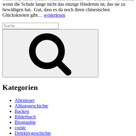
wenn die Schule lange nicht das einzige Hindernis ist, das sie zu
bewältigen hat. Gut, dass es da noch ihren chinesischen
„Dann
Glücksknoten gibt…
weiterlesen
lieber
Suche
Luftschloss“
nach:
Suchen
Kategorien
Abenteuer
Alltagsgeschichte
Backen
Bilderbuch
Biographie
comic
Detektivgeschichte