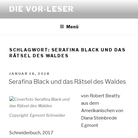
Zum
DIE VOR-LESER
Inhalt
springen
Menü
SCHLAGWORT:
SERAFINA BLACK UND DAS
RÄTSEL DES WALDES
VERÖFFENTLICHT
JANUAR 16, 2018
AM
Serafina Black und das Rätsel des Waldes
von Robert Beatty
aus dem
Amerikanischen von
Copyright: Egmont Schneider
Diana Steinbrede
Egmont
Schneiderbuch, 2017