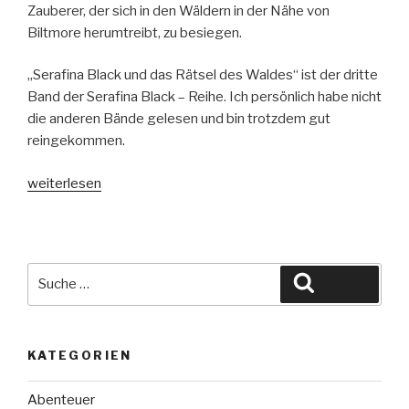
Zauberer, der sich in den Wäldern in der Nähe von
Biltmore herumtreibt, zu besiegen.
„Serafina Black und das Rätsel des Waldes“ ist der dritte
Band der Serafina Black – Reihe. Ich persönlich habe nicht
die anderen Bände gelesen und bin trotzdem gut
reingekommen.
„Serafina
weiterlesen
Black
und
das
Rätsel
Suche
Suchen
des
nach:
Waldes“
KATEGORIEN
Abenteuer