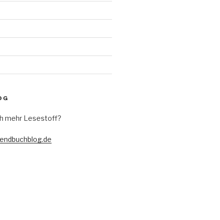
OG
h mehr Lesestoff?
gendbuchblog.de