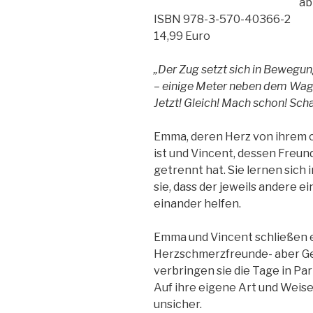
ab
ISBN 978-3-570-40366-2
14,99 Euro
„Der Zug setzt sich in Bewegung
– einige Meter neben dem Waggo
Jetzt! Gleich! Mach schon! Scha
Emma, deren Herz von ihrem c
ist und Vincent, dessen Freund
getrennt hat. Sie lernen sich
sie, dass der jeweils andere 
einander helfen.
Emma und Vincent schließen e
Herzschmerzfreunde- aber Ge
verbringen sie die Tage in Pa
Auf ihre eigene Art und Weise
unsicher.