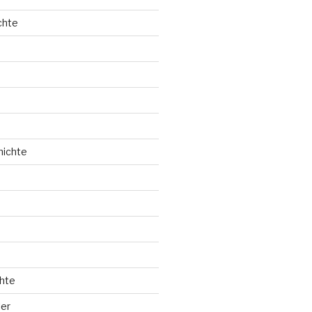
chte
hichte
hte
ler