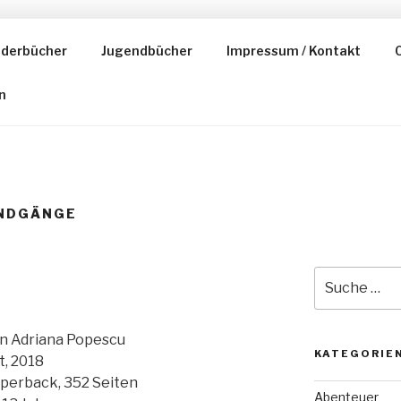
nderbücher
Jugendbücher
Impressum / Kontakt
C
ESER
n
NDGÄNGE
Suche
nach:
n Adriana Popescu
KATEGORIE
t, 2018
perback, 352 Seiten
Abenteuer