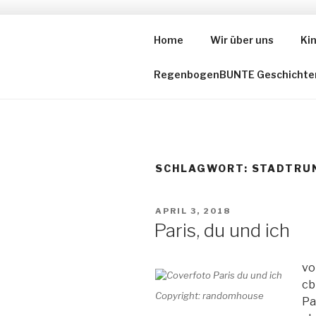
Zum
Inhalt
Home
Wir über uns
Ki
DIE VOR-L
springen
RegenbogenBUNTE Geschichte
SCHLAGWORT:
STADTRU
VERÖFFENTLICHT
APRIL 3, 2018
AM
Paris, du und ich
vo
cb
Copyright: randomhouse
Pa