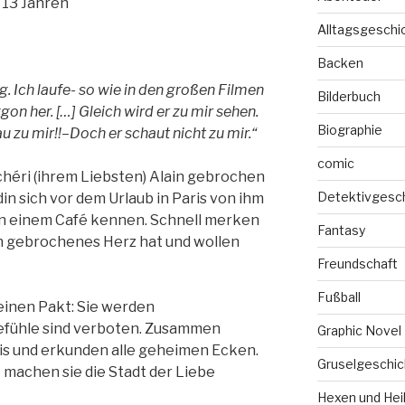
 13 Jahren
Alltagsgeschi
Backen
. Ich laufe- so wie in den großen Filmen
Bilderbuch
n her. […] Gleich wird er zu mir sehen.
Biographie
u zu mir!!–Doch er schaut nicht zu mir.“
comic
héri (ihrem Liebsten) Alain gebrochen
Detektivgesc
in sich vor dem Urlaub in Paris von ihm
 in einem Café kennen. Schnell merken
Fantasy
ein gebrochenes Herz hat und wollen
Freundschaft
Fußball
inen Pakt: Sie werden
fühle sind verboten. Zusammen
Graphic Novel
ris und erkunden alle geheimen Ecken.
Gruselgeschic
 machen sie die Stadt der Liebe
Hexen und Hei