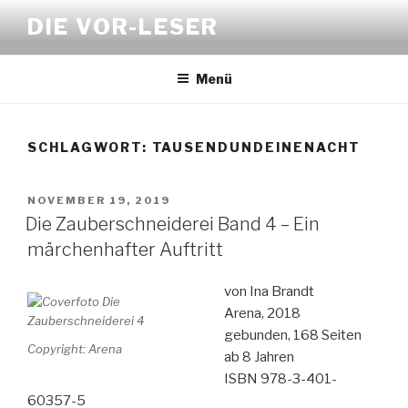
Zum
DIE VOR-LESER
Inhalt
springen
Menü
SCHLAGWORT:
TAUSENDUNDEINENACHT
VERÖFFENTLICHT
NOVEMBER 19, 2019
AM
Die Zauberschneiderei Band 4 – Ein
märchenhafter Auftritt
von Ina Brandt
Arena, 2018
gebunden, 168 Seiten
Copyright: Arena
ab 8 Jahren
ISBN 978-3-401-
60357-5