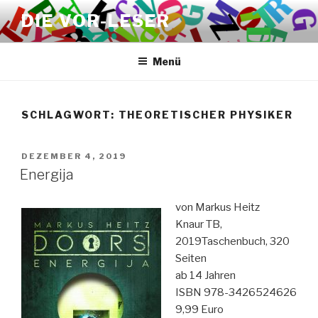
Zum
DIE VOR-LESER
Inhalt
springen
Menü
SCHLAGWORT:
THEORETISCHER PHYSIKER
VERÖFFENTLICHT
DEZEMBER 4, 2019
AM
Energija
von Markus Heitz
Knaur TB,
2019Taschenbuch, 320
Seiten
ab 14 Jahren
ISBN 978-3426524626
9,99 Euro