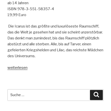
ab 14 Jahren
ISBN 978-3-551-58357-4
19,99 Euro
Die Icarus ist das größte und luxuriöseste Raumschiff,
das die Welt je gesehen hat und sie scheint unzerstörbar.
Das denkt man zumindest, bis das Raumschiff plötzlich
abstürzt und alle sterben. Alle, bis auf Tarver, einen
gefeierten Kriegshelden und Lilac, das reichste Mädchen
des Universums.
„These
weiterlesen
Broken
Stars:
Lilac
und
Suche
Suche
Tarver“
nach: