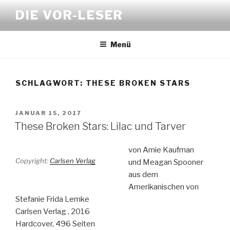
Zum
DIE VOR-LESER
Inhalt
springen
Menü
SCHLAGWORT:
THESE BROKEN STARS
VERÖFFENTLICHT
JANUAR 15, 2017
AM
These Broken Stars: Lilac und Tarver
von Amie Kaufman
Copyright:
Carlsen Verlag
und Meagan Spooner
aus dem
Amerikanischen von
Stefanie Frida Lemke
Carlsen Verlag , 2016
Hardcover, 496 Seiten