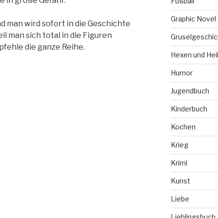
ie in große Gefahr.
Fußball
Graphic Novel
nd man wird sofort in die Geschichte
il man sich total in die Figuren
Gruselgeschic
pfehle die ganze Reihe.
Hexen und Hei
Humor
Jugendbuch
Kinderbuch
Kochen
Krieg
Krimi
Kunst
Liebe
Lieblingsbuch