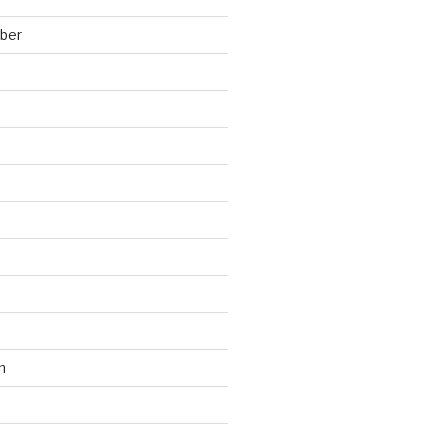
ber
n