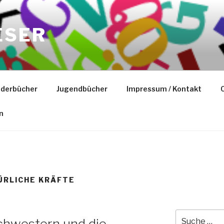
ESER
nderbücher
Jugendbücher
Impressum / Kontakt
C
n
ÜRLICHE KRÄFTE
Suche
chwestern und die