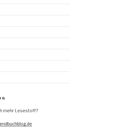
d
OG
h mehr Lesestoff?
gendbuchblog.de