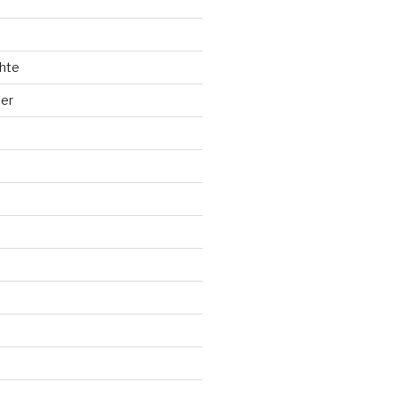
hte
ler