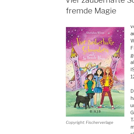
fremde Magie
v
a
W
F
g
a
I
1
D
h
u
G
T
Copyright: Fischerverlage
m