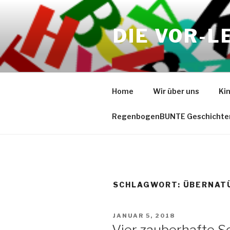
Zum
Inhalt
DIE VOR-L
springen
Home
Wir über uns
Ki
RegenbogenBUNTE Geschichte
SCHLAGWORT:
ÜBERNAT
VERÖFFENTLICHT
JANUAR 5, 2018
AM
Vier zauberhafte S