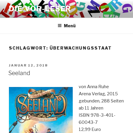
Zum
DIE VOR-LESER
Inhalt
springen
Menü
SCHLAGWORT:
ÜBERWACHUNGSSTAAT
VERÖFFENTLICHT
JANUAR 12, 2018
AM
Seeland
von Anna Ruhe
Arena Verlag, 2015
gebunden, 288 Seiten
ab 11 Jahren
ISBN 978-3-401-
60043-7
12,99 Euro