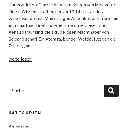
Durch Zufall stoßen sie dabei auf Spuren von Max Vater,
einem Wissenschaftler, der vor 13 Jahren spurlos
verschwunden ist. Max einziges Andenken an ihn sind ein
gummiartiger Brief und eine Brille ohne Gläser. Und
genau darauf sind die skrupellosen Machthaber von
Seeland scharf. Ein Atem raubender Wettlauf gegen die
Zeit beginnt….
„Seeland“
weiterlesen
Suche
Suche
nach:
KATEGORIEN
Abenteuer