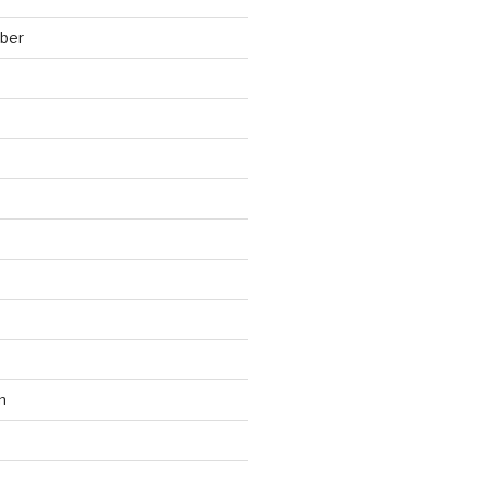
ber
n