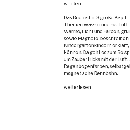
werden.
Das Buch ist in 8 große Kapite
Themen Wasser und Eis, Luft,
Wärme, Licht und Farben, grü
sowie Magnete beschreiben. 
Kindergartenkindern erklärt, 
können. Da geht es zum Beisp
um Zaubertricks mit der Luft
Regenbogenfarben, selbstgeb
magnetische Rennbahn.
„Experimente
weiterlesen
für
Kinder“