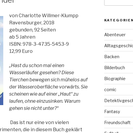
nach:
von Charlotte Willmer-Klumpp
KATEGORIE
Ravensburger, 2018
gebunden, 92 Seiten
Abenteuer
ab 5 Jahren
ISBN: 978-3-4735-5453-9
Alltagsgeschi
12,99 Euro
Backen
„Hast du schon mal einen
Bilderbuch
Wasserläufer gesehen? Diese
Biographie
Tierchen bewegen sich mühelos auf
der Wasseroberfläche vorwärts. Sie
comic
scheinen wie auf einer „Haut“ zu
Detektivgesc
laufen, ohne einzusinken. Warum
gehen sie nicht unter?“
Fantasy
Das ist nur eine von vielen
Freundschaft
imenten, die in diesem Buch geklärt