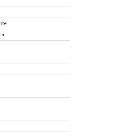
hte
ler