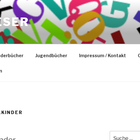
ESER
nderbücher
Jugendbücher
Impressum / Kontakt
C
n
LKINDER
Suche
nder