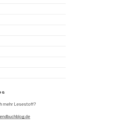
d
OG
h mehr Lesestoff?
gendbuchblog.de