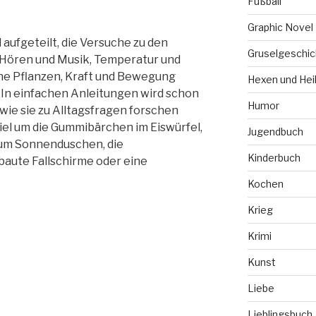
Fußball
Graphic Novel
l aufgeteilt, die Versuche zu den
Gruselgeschic
 Hören und Musik, Temperatur und
ne Pflanzen, Kraft und Bewegung
Hexen und Hei
In einfachen Anleitungen wird schon
Humor
wie sie zu Alltagsfragen forschen
iel um die Gummibärchen im Eiswürfel,
Jugendbuch
, um Sonnenduschen, die
Kinderbuch
aute Fallschirme oder eine
Kochen
Krieg
Krimi
Kunst
Liebe
Lieblingsbuch