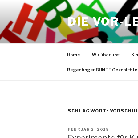
Zum
Inhalt
DIE VOR-L
springen
Home
Wir über uns
Ki
RegenbogenBUNTE Geschichte
SCHLAGWORT:
VORSCHU
VERÖFFENTLICHT
FEBRUAR 2, 2018
AM
Experimente für Ki