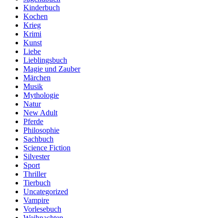
Kinderbuch
Kochen
Krieg
Krimi
Kunst
Liebe
Lieblingsbuch
Magie und Zauber
Märchen
Musik
Mythologie
Natur
New Adult
Pferde
Philosophie
Sachbuch
Science Fiction
Silvester
Sport
Thriller
Tierbuch
Uncategorized
Vampire
Vorlesebuch
Weihnachten