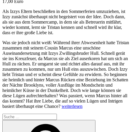
17,00 Euro
Als Izzys Eltern beschließen in den Sommerferien umzuziehen, ist
Izzy zunächst überhaupt nicht begeistert von der Idee. Doch dann,
als sie aus dem Sommercamp, in dem sie als Betreuerin mitfährt,
wieder kommt, lernt sie Tristan kennen und schnell wird ihr klar,
dass er ihre große Liebe ist.
Was sie jedoch nicht weiß: Während ihrer Abwesenheit hatte Tristan
zusammen mit seinem Cousin Marcus eine unschöne
Auseinandersetzung mit Izzys Zwillingsbruder Hull. Schnell gerät
sie ins Kreuzfeuer, da Marcus sie als Ziel auserkoren hat um sich an
Hull zu rächen. Er umgarnt sie und richtet alles darauf aus, mit ihr
zusammen zu kommen, nur um Hull eins auszuwischen. Doch Izzy
liebt Tristan und er scheint diese Gefühle zu erwidern. So beginnen
sie heimlich und hinter Marcus Rücken eine Beziehung im Schatten
der Nächte Brooklyns, voller Ausflüge im Mondschein und
heimlicher Küsse in der Dunkelheit. Doch wie lange können sie
diese Lügen aufrechterhalten? Was passiert, wenn Marcus hinter all
das kommt? Hat ihre Liebe, die auf so vielen Lügen und Intrigen
„We
basiert überhaupt eine Chance?
weiterlesen
will
Suche
fall
nach:
–
Suchen
Eine