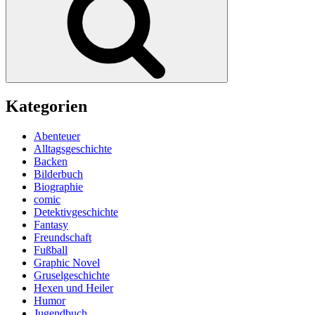
Liebesgeschichte“
Kategorien
Abenteuer
Alltagsgeschichte
Backen
Bilderbuch
Biographie
comic
Detektivgeschichte
Fantasy
Freundschaft
Fußball
Graphic Novel
Gruselgeschichte
Hexen und Heiler
Humor
Jugendbuch