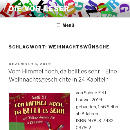
Zum
DIE VOR-LESER
Inhalt
springen
Menü
SCHLAGWORT:
WEIHNACHTSWÜNSCHE
VERÖFFENTLICHT
DEZEMBER 3, 2019
AM
Vom Himmel hoch, da bellt es sehr – Eine
Weihnachtsgeschichte in 24 Kapiteln
von Sabine Zett
Loewe, 2019
gebunden, 156 Seiten
ab 8 Jahren
ISBN: 978-3-7432-
0379-2