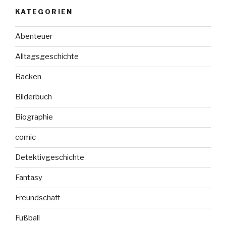
–
KATEGORIEN
Eine
Weihnachtsgeschichte
Abenteuer
in
24
Alltagsgeschichte
Kapiteln“
Backen
Bilderbuch
Biographie
comic
Detektivgeschichte
Fantasy
Freundschaft
Fußball