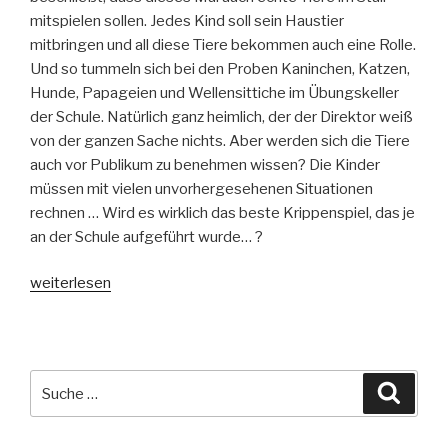
mitspielen sollen. Jedes Kind soll sein Haustier
mitbringen und all diese Tiere bekommen auch eine Rolle.
Und so tummeln sich bei den Proben Kaninchen, Katzen,
Hunde, Papageien und Wellensittiche im Übungskeller
der Schule. Natürlich ganz heimlich, der der Direktor weiß
von der ganzen Sache nichts. Aber werden sich die Tiere
auch vor Publikum zu benehmen wissen? Die Kinder
müssen mit vielen unvorhergesehenen Situationen
rechnen … Wird es wirklich das beste Krippenspiel, das je
an der Schule aufgeführt wurde… ?
„Vom
weiterlesen
Himmel
hoch,
da
bellt
Suche
Suche
es
nach:
sehr