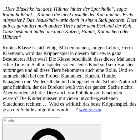
„Herr Blaschke hat doch Hühner hinter der Sporthalle“, sagte
Robin halblaut. „Können die nicht anstelle der Kuh und des Esels
mitspielen? Das Jesuskind wurde doch in einem Stall geboren. Dort
gab es garantiert noch andere Tiere außer dem Esel und der Kuh.
Ganz bestimmt hatten die auch Katzen, Hunde, Kaninchen oder
Hühner.“
Robins Klasse ist sich einig. Mit dem neuen, jungen Lehrer, Herrn
Kleemann, wird das Krippenspiel in diesem Jahr etwas ganz
Besonderes Aber was? Die Klasse beschließt, dass dieses Mal auch
echte Tiere im Stall mitspielen sollen. Jedes Kind soll sein Haustier
mitbringen und all diese Tiere bekommen auch eine Rolle. Und so
tummeln sich bei den Proben Kaninchen, Katzen, Hunde,
Papageien und Wellensittiche im Übungskeller der Schule. Natürlich
ganz heimlich, der der Direktor weiß von der ganzen Sache nichts.
Aber werden sich die Tiere auch vor Publikum zu benehmen
wissen? Die Kinder müssen mit vielen unvorhergesehenen
Situationen rechnen … Wird es wirklich das beste Krippenspiel, das
„Vom
je an der Schule aufgeführt wurde… ?
weiterlesen
Himmel
Suche
hoch,
nach:
da
Suchen
bellt
es