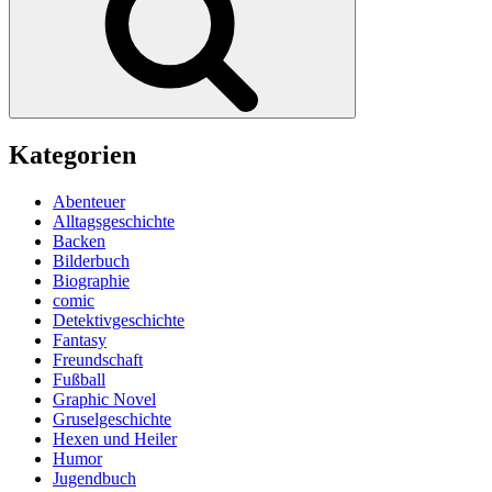
sehr
–
Eine
Weihnachtsgeschichte
in
24
Kapiteln“
Kategorien
Abenteuer
Alltagsgeschichte
Backen
Bilderbuch
Biographie
comic
Detektivgeschichte
Fantasy
Freundschaft
Fußball
Graphic Novel
Gruselgeschichte
Hexen und Heiler
Humor
Jugendbuch