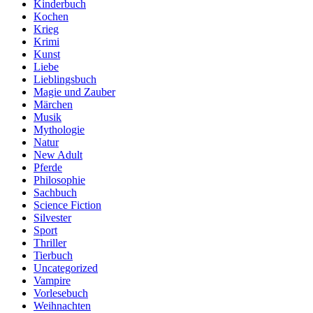
Kinderbuch
Kochen
Krieg
Krimi
Kunst
Liebe
Lieblingsbuch
Magie und Zauber
Märchen
Musik
Mythologie
Natur
New Adult
Pferde
Philosophie
Sachbuch
Science Fiction
Silvester
Sport
Thriller
Tierbuch
Uncategorized
Vampire
Vorlesebuch
Weihnachten