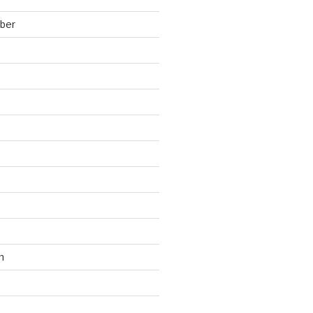
ber
n