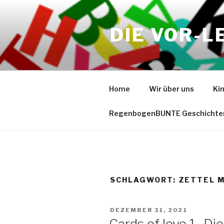
Zum
Inhalt
DIE VOR-L
springen
Home
Wir über uns
Ki
RegenbogenBUNTE Geschichte
SCHLAGWORT:
ZETTEL M
VERÖFFENTLICHT
DEZEMBER 31, 2021
AM
Cards of love 1- Di