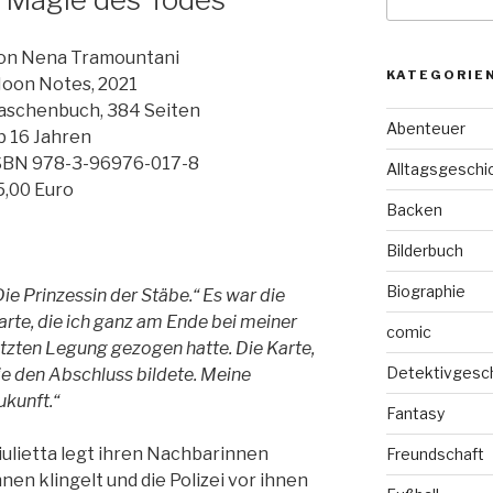
nach:
on Nena Tramountani
KATEGORIE
oon Notes, 2021
aschenbuch, 384 Seiten
Abenteuer
b 16 Jahren
SBN 978-3-96976-017-8
Alltagsgeschi
5,00 Euro
Backen
Bilderbuch
Biographie
Die Prinzessin der Stäbe.“ Es war die
arte, die ich ganz am Ende bei meiner
comic
etzten Legung gezogen hatte. Die Karte,
Detektivgesc
ie den Abschluss bildete. Meine
ukunft.“
Fantasy
iulietta legt ihren Nachbarinnen
Freundschaft
hnen klingelt und die Polizei vor ihnen