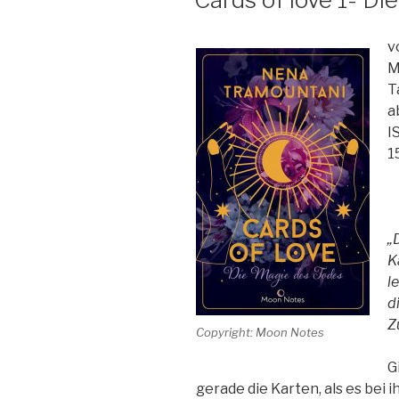
v
M
T
a
I
1
„
K
l
d
Z
Copyright: Moon Notes
G
gerade die Karten, als es bei i