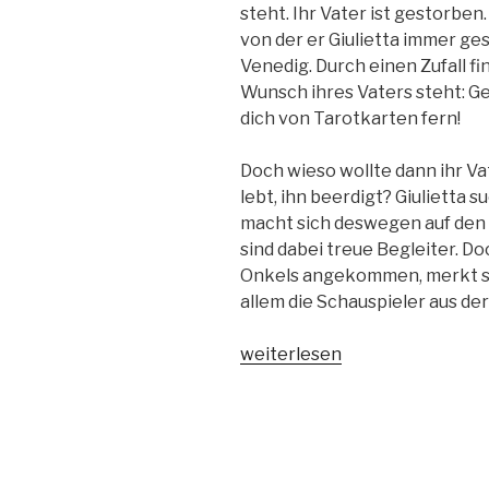
steht. Ihr Vater ist gestorben
von der er Giulietta immer ges
Venedig. Durch einen Zufall fin
Wunsch ihres Vaters steht: G
dich von Tarotkarten fern!
Doch wieso wollte dann ihr Vat
lebt, ihn beerdigt? Giulietta 
macht sich deswegen auf den
sind dabei treue Begleiter. Do
Onkels angekommen, merkt sie,
allem die Schauspieler aus d
„Cards
weiterlesen
of
love
1-
Die
Magie