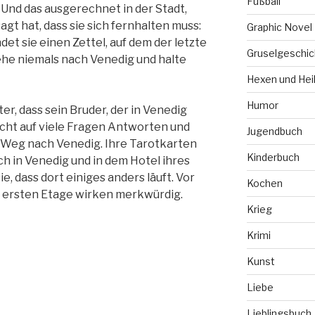
Fußball
. Und das ausgerechnet in der Stadt,
agt hat, dass sie sich fernhalten muss:
Graphic Novel
det sie einen Zettel, auf dem der letzte
Gruselgeschic
ehe niemals nach Venedig und halte
Hexen und Hei
Humor
er, dass sein Bruder, der in Venedig
sucht auf viele Fragen Antworten und
Jugendbuch
 Weg nach Venedig. Ihre Tarotkarten
Kinderbuch
ch in Venedig und in dem Hotel ihres
 dass dort einiges anders läuft. Vor
Kochen
er ersten Etage wirken merkwürdig.
Krieg
Krimi
Kunst
Liebe
Lieblingsbuch