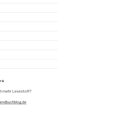
d
OG
h mehr Lesestoff?
gendbuchblog.de