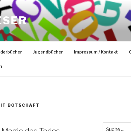
ESER
nderbücher
Jugendbücher
Impressum / Kontakt
C
n
IT BOTSCHAFT
Suche
e Magie des Todes