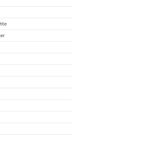
hte
ler