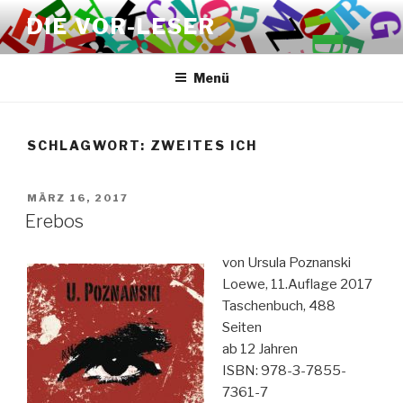
Zum
DIE VOR-LESER
Inhalt
springen
Menü
SCHLAGWORT:
ZWEITES ICH
VERÖFFENTLICHT
MÄRZ 16, 2017
AM
Erebos
von Ursula Poznanski
Loewe, 11.Auflage 2017
Taschenbuch, 488
Seiten
ab 12 Jahren
ISBN: 978-3-7855-
7361-7