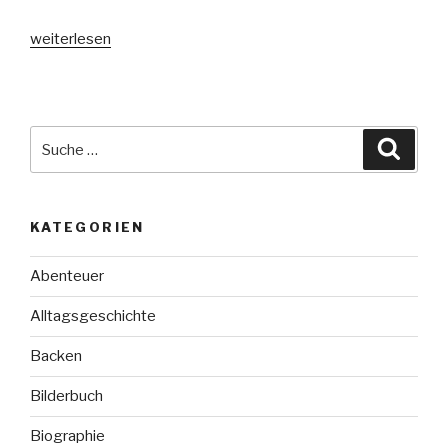
„Erebos“
weiterlesen
Suche
Suche
nach:
KATEGORIEN
Abenteuer
Alltagsgeschichte
Backen
Bilderbuch
Biographie