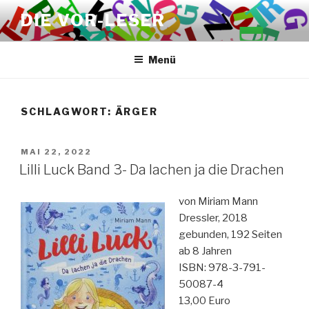
Zum
DIE VOR-LESER
Inhalt
springen
Menü
SCHLAGWORT:
ÄRGER
VERÖFFENTLICHT
MAI 22, 2022
AM
Lilli Luck Band 3- Da lachen ja die Drachen
von Miriam Mann
Dressler, 2018
gebunden, 192 Seiten
ab 8 Jahren
ISBN: 978-3-791-
50087-4
13,00 Euro