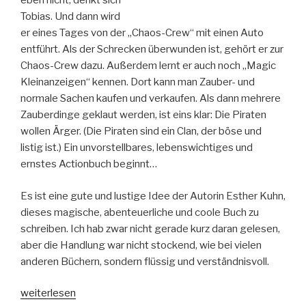
eben nicht, denkt sich
Tobias. Und dann wird
er eines Tages von der „Chaos-Crew“ mit einen Auto
entführt. Als der Schrecken überwunden ist, gehört er zur
Chaos-Crew dazu. Außerdem lernt er auch noch „Magic
Kleinanzeigen“ kennen. Dort kann man Zauber- und
normale Sachen kaufen und verkaufen. Als dann mehrere
Zauberdinge geklaut werden, ist eins klar: Die Piraten
wollen Ärger. (Die Piraten sind ein Clan, der böse und
listig ist.) Ein unvorstellbares, lebenswichtiges und
ernstes Actionbuch beginnt…
Es ist eine gute und lustige Idee der Autorin Esther Kuhn,
dieses magische, abenteuerliche und coole Buch zu
schreiben. Ich hab zwar nicht gerade kurz daran gelesen,
aber die Handlung war nicht stockend, wie bei vielen
anderen Büchern, sondern flüssig und verständnisvoll.
„Magic
weiterlesen