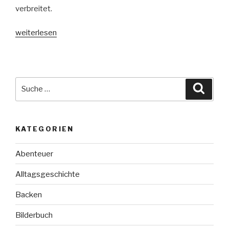
verbreitet.
„The
weiterlesen
Hate
U
Give“
Suche
Suche
nach:
KATEGORIEN
Abenteuer
Alltagsgeschichte
Backen
Bilderbuch