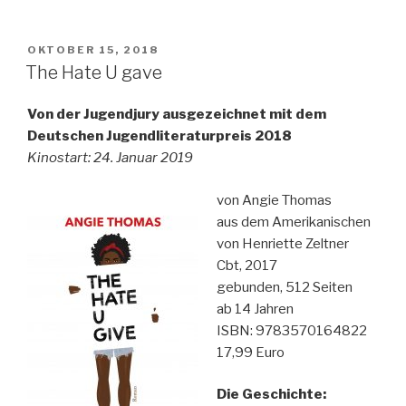
Kleinanzeigen-
gebrauchte
Zauber
VERÖFFENTLICHT
OKTOBER 15, 2018
AM
sind
The Hate U gave
gefährlich“
Von der Jugendjury ausgezeichnet mit dem
Deutschen Jugendliteraturpreis 2018
Kinostart: 24. Januar 2019
von Angie Thomas
aus dem Amerikanischen
von Henriette Zeltner
Cbt, 2017
gebunden, 512 Seiten
ab 14 Jahren
ISBN: 9783570164822
17,99 Euro
Die Geschichte: