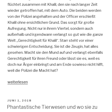
flüchtet zusammen mit Khalil, den sie nach langer Zeit
wieder getroffen hat, mit dem Auto. Die beiden werden
von der Polizei angehalten und der Officer erschießt
Khalil ohne ersichtlichen Grund. Das sorgt für große
Aufregung. Nicht nur in ihrem Viertel, sondern auch
außerhalb und irgendwann verlangt so gut wie die ganze
Welt „Gerechtigkeit für Khalil“. Starr steht vor einer
schwierigen Entscheidung. Sie ist die Zeugin, hat alles
gesehen. Macht sie den Mund auf und verlangt ebenfalls
Gerechtigkeit für ihren Freund oder lässt sie es, weil es
doch nur Ärger einbringt und am Ende sowieso nicht hilft,
weil die Polizei die Macht hat?
„The
weiterlesen
Hate
U
gave“
VERÖFFENTLICHT
JUNI 1, 2018
AM
Phantastische Tierwesen und wo sie zu