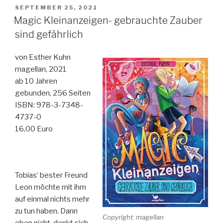
3-
VERÖFFENTLICHT
SEPTEMBER 25, 2021
AM
Da
Magic Kleinanzeigen- gebrauchte Zauber
lachen
sind gefährlich
ja
die
von Esther Kuhn
Drachen“
magellan, 2021
ab 10 Jahren
gebunden, 256 Seiten
ISBN: 978-3-7348-
4737-0
16,00 Euro
Tobias‘ bester Freund
Leon möchte mit ihm
auf einmal nichts mehr
zu tun haben. Dann
Copyright: magellan