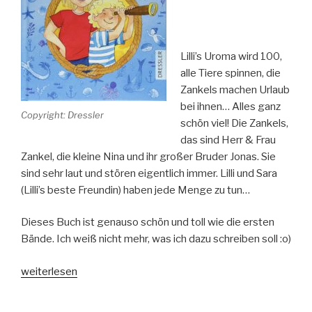
Lilli’s Uroma wird 100,
alle Tiere spinnen, die
Zankels machen Urlaub
bei ihnen… Alles ganz
Copyright: Dressler
schön viel! Die Zankels,
das sind Herr & Frau
Zankel, die kleine Nina und ihr großer Bruder Jonas. Sie
sind sehr laut und stören eigentlich immer. Lilli und Sara
(Lilli’s beste Freundin) haben jede Menge zu tun…
Dieses Buch ist genauso schön und toll wie die ersten
Bände. Ich weiß nicht mehr, was ich dazu schreiben soll :o)
„Lilli
weiterlesen
Luck
Band