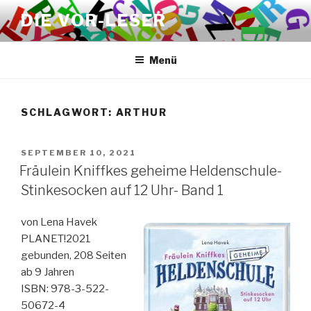
Zum
DIE VOR-LESER
Inhalt
springen
Menü
SCHLAGWORT:
ARTHUR
VERÖFFENTLICHT
SEPTEMBER 10, 2021
AM
Fräulein Kniffkes geheime Heldenschule-
Stinkesocken auf 12 Uhr- Band 1
von Lena Havek
PLANET!2021
gebunden, 208 Seiten
ab 9 Jahren
ISBN: 978-3-522-
50672-4