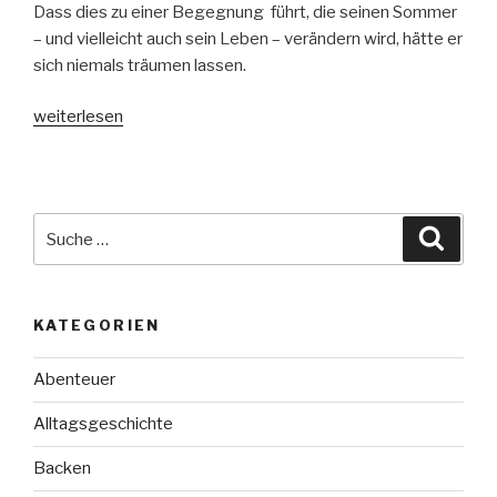
Dass dies zu einer Begegnung führt, die seinen Sommer
– und vielleicht auch sein Leben – verändern wird, hätte er
sich niemals träumen lassen.
„Was
weiterlesen
ist
mit
uns“
Suche
Suche
nach:
KATEGORIEN
Abenteuer
Alltagsgeschichte
Backen