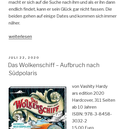
macht er sich auf die Suche nach ihm und als er ihn dann
endlich findet, kann er sein Glück gar nicht fassen. Die
beiden gehen auf einige Dates und kommen sich immer
näher.
„What
weiterlesen
if
it
´s
VERÖFFENTLICHT
JULI 22, 2020
AM
us“
Das Wolkenschiff – Aufbruch nach
Südpolaris
von Vashity Hardy
ars edition 2020
Hardcover, 311 Seiten
ab 10 Jahren
ISBN: 978-3-8458-
3032-2
15,00 Euro