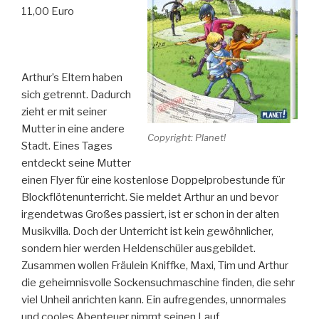
11,00 Euro
Arthur’s Eltern haben
sich getrennt. Dadurch
zieht er mit seiner
Mutter in eine andere
Copyright: Planet!
Stadt. Eines Tages
entdeckt seine Mutter
einen Flyer für eine kostenlose Doppelprobestunde für
Blockflötenunterricht. Sie meldet Arthur an und bevor
irgendetwas Großes passiert, ist er schon in der alten
Musikvilla. Doch der Unterricht ist kein gewöhnlicher,
sondern hier werden Heldenschüler ausgebildet.
Zusammen wollen Fräulein Kniffke, Maxi, Tim und Arthur
die geheimnisvolle Sockensuchmaschine finden, die sehr
viel Unheil anrichten kann. Ein aufregendes, unnormales
und cooles Abenteuer nimmt seinen Lauf…