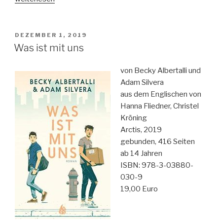
Wolkenschiff
–
Aufbruch
VERÖFFENTLICHT
DEZEMBER 1, 2019
AM
nach
Was ist mit uns
Südpolaris“
von Becky Albertalli und
Adam Silvera
aus dem Englischen von
Hanna Fliedner, Christel
Kröning
Arctis, 2019
gebunden, 416 Seiten
ab 14 Jahren
ISBN: 978-3-03880-
030-9
19,00 Euro