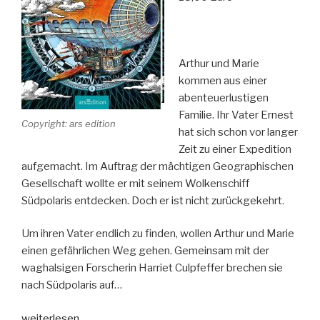
Arthur und Marie
kommen aus einer
abenteuerlustigen
Familie. Ihr Vater Ernest
Copyright: ars edition
hat sich schon vor langer
Zeit zu einer Expedition
aufgemacht. Im Auftrag der mächtigen Geographischen
Gesellschaft wollte er mit seinem Wolkenschiff
Südpolaris entdecken. Doch er ist nicht zurückgekehrt.
Um ihren Vater endlich zu finden, wollen Arthur und Marie
einen gefährlichen Weg gehen. Gemeinsam mit der
waghalsigen Forscherin Harriet Culpfeffer brechen sie
nach Südpolaris auf…
„Das
weiterlesen