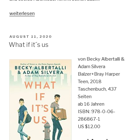
„Fräulein
weiterlesen
Kniffkes
geheime
Heldenschule-
VERÖFFENTLICHT
AUGUST 11, 2020
AM
Stinkesocken
What if it´s us
auf
12
von Becky Albertalli &
Uhr-
Adam Silvera
Band
Balzer+Bray Harper
1“
Teen, 2018
Taschenbuch, 437
Seiten
ab 16 Jahren
ISBN: 978-0-06-
286867-1
US $12.00