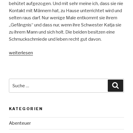
behütet aufgezogen. Und mit sehr meine ich, dass sie nie
Kontakt mit Männern hat, zu Hause unterrichtet wird und
selten raus darf. Nur wenige Male entkommt sie ihrem
„Gefängnis“ und dass nur, wenn ihre Schwester Katja sie
zu ihrem Mann und sich holt. Die beiden besitzen eine
Schmuckschmiede und leben recht gut davon.
„Royal
weiterlesen
–
Ein
Königreich
aus
Suche
Suche
Glas“
nach:
KATEGORIEN
Abenteuer