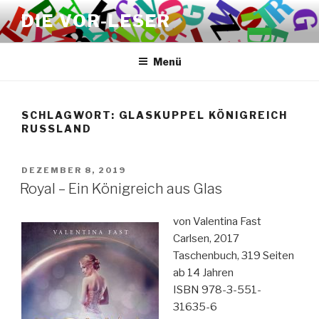
Zum
DIE VOR-LESER
Inhalt
springen
Menü
SCHLAGWORT:
GLASKUPPEL KÖNIGREICH
RUSSLAND
VERÖFFENTLICHT
DEZEMBER 8, 2019
AM
Royal – Ein Königreich aus Glas
von Valentina Fast
Carlsen, 2017
Taschenbuch, 319 Seiten
ab 14 Jahren
ISBN 978-3-551-
31635-6