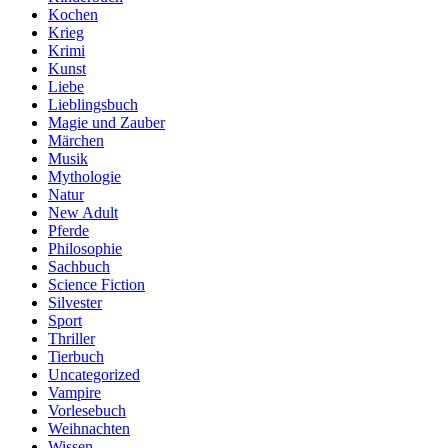
Kochen
Krieg
Krimi
Kunst
Liebe
Lieblingsbuch
Magie und Zauber
Märchen
Musik
Mythologie
Natur
New Adult
Pferde
Philosophie
Sachbuch
Science Fiction
Silvester
Sport
Thriller
Tierbuch
Uncategorized
Vampire
Vorlesebuch
Weihnachten
Wissen