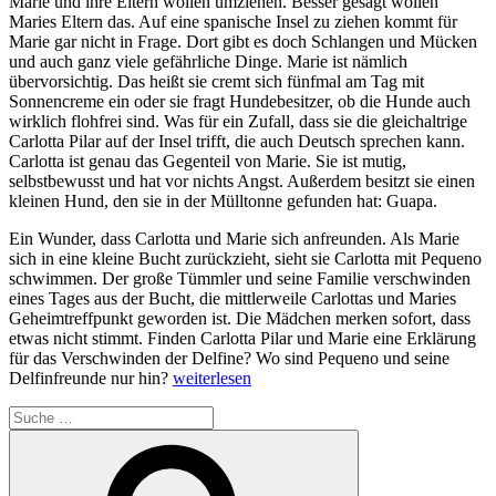
Marie und ihre Eltern wollen umziehen. Besser gesagt wollen
Maries Eltern das. Auf eine spanische Insel zu ziehen kommt für
Marie gar nicht in Frage. Dort gibt es doch Schlangen und Mücken
und auch ganz viele gefährliche Dinge. Marie ist nämlich
übervorsichtig. Das heißt sie cremt sich fünfmal am Tag mit
Sonnencreme ein oder sie fragt Hundebesitzer, ob die Hunde auch
wirklich flohfrei sind. Was für ein Zufall, dass sie die gleichaltrige
Carlotta Pilar auf der Insel trifft, die auch Deutsch sprechen kann.
Carlotta ist genau das Gegenteil von Marie. Sie ist mutig,
selbstbewusst und hat vor nichts Angst. Außerdem besitzt sie einen
kleinen Hund, den sie in der Mülltonne gefunden hat: Guapa.
Ein Wunder, dass Carlotta und Marie sich anfreunden. Als Marie
sich in eine kleine Bucht zurückzieht, sieht sie Carlotta mit Pequeno
schwimmen. Der große Tümmler und seine Familie verschwinden
eines Tages aus der Bucht, die mittlerweile Carlottas und Maries
Geheimtreffpunkt geworden ist. Die Mädchen merken sofort, dass
etwas nicht stimmt. Finden Carlotta Pilar und Marie eine Erklärung
für das Verschwinden der Delfine? Wo sind Pequeno und seine
„Das
Delfinfreunde nur hin?
weiterlesen
Delfinmädchen“
Suche
nach:
Suchen