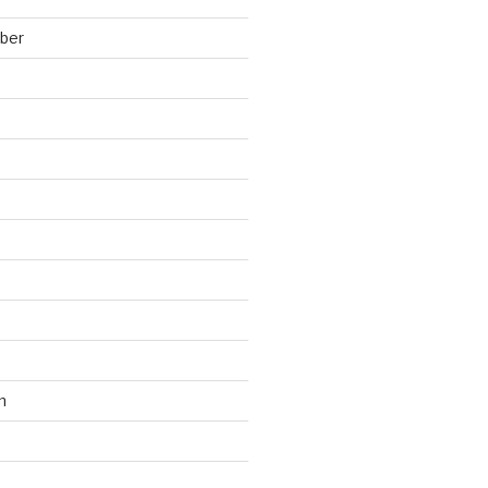
ber
n