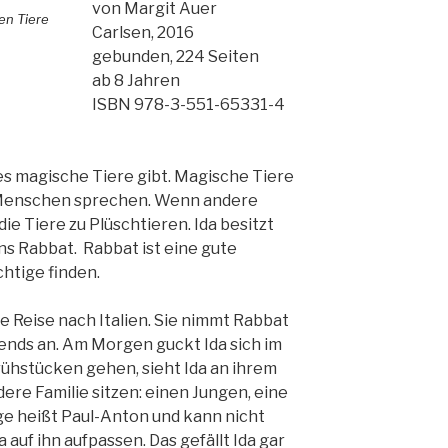
von Margit Auer
Carlsen, 2016
gebunden, 224 Seiten
ab 8 Jahren
ISBN 978-3-551-65331-4
r es magische Tiere gibt. Magische Tiere
Menschen sprechen. Wenn andere
e Tiere zu Plüschtieren. Ida besitzt
s Rabbat. Rabbat ist eine gute
htige finden.
ne Reise nach Italien. Sie nimmt Rabbat
ends an. Am Morgen guckt Ida sich im
frühstücken gehen, sieht Ida an ihrem
ere Familie sitzen: einen Jungen, eine
ge heißt Paul-Anton und kann nicht
auf ihn aufpassen. Das gefällt Ida gar