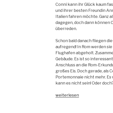
Conni kann ihr Glück kaum fassen
und ihrer besten Freundin Ann
Italien fahren möchte. Ganz al
dagegen, doch dann können C
überreden.
Schon bald danach fliegen die 
aufregend! In Rom werden sie 
Flughafen abgeholt. Zusamme
Gebäude. Es ist so interessant
Anschluss an die Rom-Erkundun
großes Eis. Doch gerade, als Co
Portemonnaie nicht mehr. Es 
kann es nicht sein! Oder doch
„Conni
weiterlesen
und
die