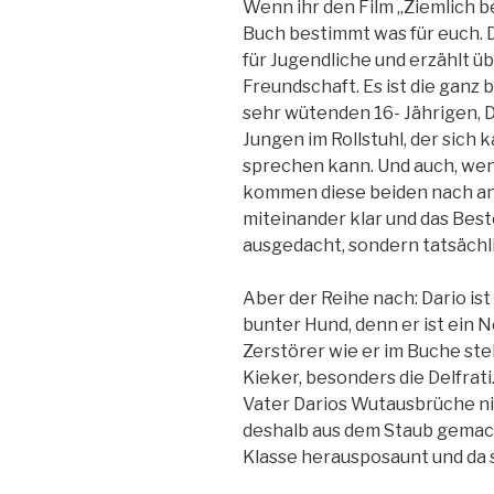
Wenn ihr den Film „Ziemlich b
Buch bestimmt was für euch. D
für Jugendliche und erzählt 
Freundschaft. Es ist die gan
sehr wütenden 16- Jährigen, 
Jungen im Rollstuhl, der sic
sprechen kann. Und auch, wenn
kommen diese beiden nach an
miteinander klar und das Beste
ausgedacht, sondern tatsächl
Aber der Reihe nach: Dario ist
bunter Hund, denn er ist ein 
Zerstörer wie er im Buche ste
Kieker, besonders die Delfrati
Vater Darios Wutausbrüche ni
deshalb aus dem Staub gemach
Klasse herausposaunt und da s