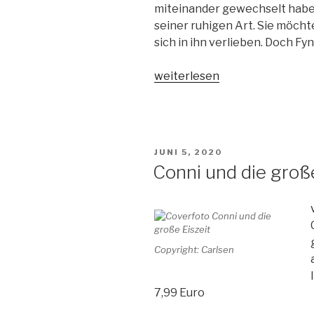
miteinander gewechselt haben
seiner ruhigen Art. Sie möch
sich in ihn verlieben. Doch Fy
„Not
weiterlesen
your
Type“
VERÖFFENTLICHT
JUNI 5, 2020
AM
Conni und die große
Copyright: Carlsen
7,99 Euro