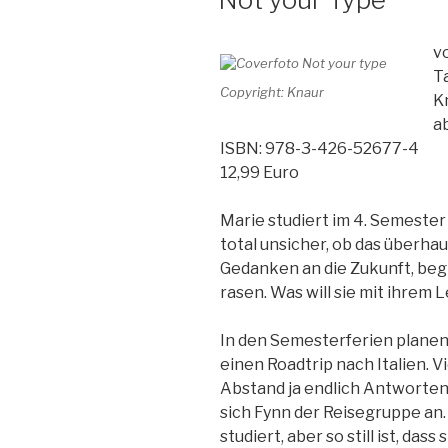
vo
T
Copyright: Knaur
K
a
ISBN: 978-3-426-52677-4
12,99 Euro
Marie studiert im 4. Semester
total unsicher, ob das überhaup
Gedanken an die Zukunft, begi
rasen. Was will sie mit ihrem
In den Semesterferien planen
einen Roadtrip nach Italien. Vi
Abstand ja endlich Antworten a
sich Fynn der Reisegruppe an.
studiert, aber so still ist, das