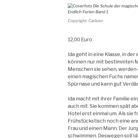
Copyright: Carlsen
12,00 Euro
Ida geht in eine Klasse, in de
können nur mit bestimmten 
Menschen sie sehen, werden di
einen magischen Fuchs namen
Spürnase und kann gut Verdäc
Ida macht mit ihrer Familie ei
auch mit. Sie kommen spät ab
Hotel erst einmal um. Als sie 
Frühstückstisch noch eine and
Frau und einen Mann. Der Jun
schwimmen. Deswegen soll Ida 