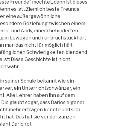
este Freunde“ mochtet, dann ist dieses
enn es ist „Ziemlich beste Freunde“
über eine außergewöhnliche
z besondere Beziehung zwischen einem
Dario, und Andy, einem behinderten
h kaum bewegen und nur bruchstückhaft
 man das nicht für möglich hält,
fänglichen Schwierigkeiten blendend
 ist: Diese Geschichte ist nicht
ich wahr.
 in seiner Schule bekannt wie ein
Nerver, ein Unterrichtschwänzer, ein
ht. Alle Lehrer haben ihn auf dem
. Die glaubt sogar, dass Darios eigener
cht mehr ertragen konnte und sich
t hat. Das hat sie vor der ganzen
ieht Dario rot.