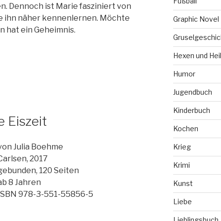
Fußball
. Dennoch ist Marie fasziniert von
te ihn näher kennenlernen. Möchte
Graphic Novel
nn hat ein Geheimnis.
Gruselgeschic
Hexen und Hei
Humor
Jugendbuch
Kinderbuch
 Eiszeit
Kochen
von Julia Boehme
Krieg
Carlsen, 2017
Krimi
gebunden, 120 Seiten
ab 8 Jahren
Kunst
ISBN 978-3-551-55856-5
Liebe
Lieblingsbuch