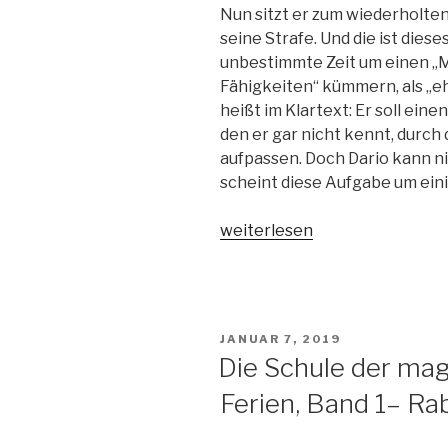
Nun sitzt er zum wiederholten
seine Strafe. Und die ist dieses
unbestimmte Zeit um einen 
Fähigkeiten“ kümmern, als „e
heißt im Klartext: Er soll ein
den er gar nicht kennt, durch
aufpassen. Doch Dario kann nic
scheint diese Aufgabe um eini
„Der
weiterlesen
Sonne
nach“
VERÖFFENTLICHT
JANUAR 7, 2019
AM
Die Schule der mag
Ferien, Band 1– Ra