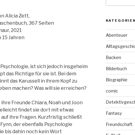
nach:
n Alicia Zett,
KATEGORIE
aschenbuch, 367 Seiten
naur, 2021
Abenteuer
b 15 Jahren
Alltagsgeschi
Backen
 Psychologie, ist sich jedoch insgeheim
Bilderbuch
t das Richtige für sie ist. Bei dem
Biographie
nnt das Karussell in ihrem Kopf zu
 Leben machen? Was will sie erreichen?
comic
Detektivgesc
 ihre Freunde Chiara, Noah und Joon
elleicht findet sie dort mit etwas
Fantasy
uf ihre Fragen. Kurzfristig schließt
 Fynn, der ebenfalls Psychologie
Freundschaft
s sie bis dahin noch kein Wort