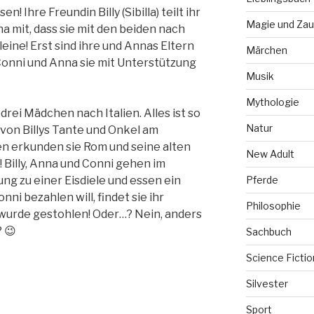
! Ihre Freundin Billy (Sibilla) teilt ihr
Magie und Zau
a mit, dass sie mit den beiden nach
leine! Erst sind ihre und Annas Eltern
Märchen
onni und Anna sie mit Unterstützung
Musik
Mythologie
drei Mädchen nach Italien. Alles ist so
Natur
von Billys Tante und Onkel am
n erkunden sie Rom und seine alten
New Adult
! Billy, Anna und Conni gehen im
Pferde
g zu einer Eisdiele und essen ein
nni bezahlen will, findet sie ihr
Philosophie
wurde gestohlen! Oder…? Nein, anders
? 😉
Sachbuch
Science Fictio
Silvester
Sport