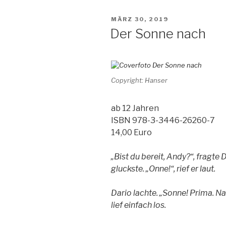
große
Eiszeit“
VERÖFFENTLICHT
MÄRZ 30, 2019
AM
Der Sonne nach
Copyright: Hanser
ab 12 Jahren
ISBN 978-3-3446-26260-7
14,00 Euro
„Bist du bereit, Andy?“, fragte
gluckste. „Onne!“, rief er laut.
Dario lachte. „Sonne! Prima. Na 
lief einfach los.