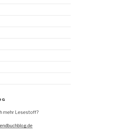
d
OG
h mehr Lesestoff?
gendbuchblog.de