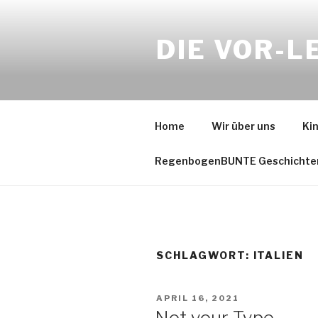
Zum
Inhalt
DIE VOR-L
springen
Home
Wir über uns
Ki
RegenbogenBUNTE Geschichte
SCHLAGWORT:
ITALIEN
VERÖFFENTLICHT
APRIL 16, 2021
AM
Not your Type