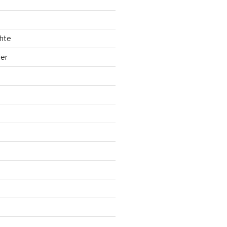
hte
ler