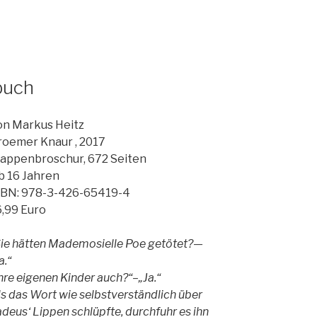
buch
on Markus Heitz
roemer Knaur , 2017
lappenbroschur, 672 Seiten
b 16 Jahren
SBN: 978-3-426-65419-4
6,99 Euro
Sie hätten Mademosielle Poe getötet?—
a.“
hre eigenen Kinder auch?“–„Ja.“
s das Wort wie selbstverständlich über
deus‘ Lippen schlüpfte, durchfuhr es ihn