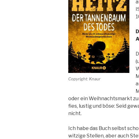
a
I
1
D
A
D
(
W
M
Copyright: Knaur
a
M
oder ein Weihnachtsmarkt zum 
fies, lustig und böse: Seid g
nicht.
Ich habe das Buch selbst scho
witzige Stellen, aber auch Ste