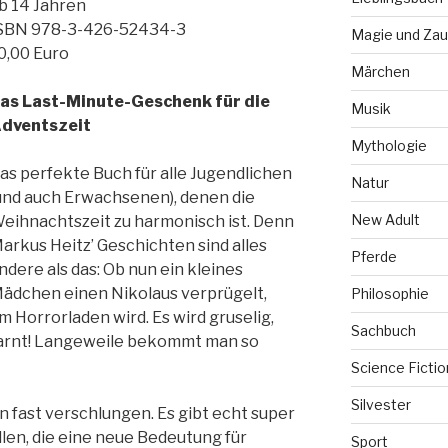
b 14 Jahren
SBN 978-3-426-52434-3
Magie und Zau
0,00 Euro
Märchen
as Last-Minute-Geschenk für die
Musik
dventszeit
Mythologie
as perfekte Buch für alle Jugendlichen
Natur
und auch Erwachsenen), denen die
New Adult
eihnachtszeit zu harmonisch ist. Denn
arkus Heitz’ Geschichten sind alles
Pferde
ndere als das: Ob nun ein kleines
ädchen einen Nikolaus verprügelt,
Philosophie
Horrorladen wird. Es wird gruselig,
Sachbuch
ewarnt! Langeweile bekommt man so
Science Fictio
Silvester
n fast verschlungen. Es gibt echt super
llen, die eine neue Bedeutung für
Sport