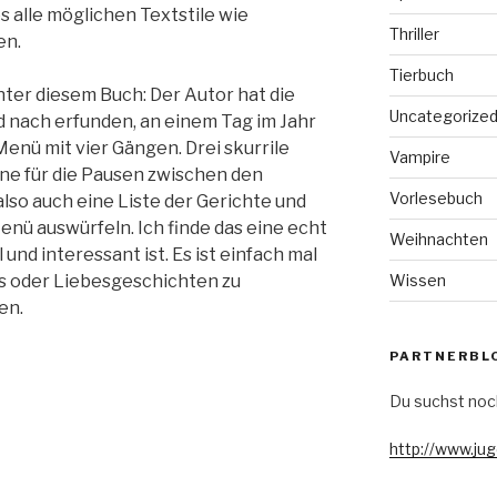
s alle möglichen Textstile wie
Thriller
en.
Tierbuch
inter diesem Buch: Der Autor hat die
Uncategorize
 nach erfunden, an einem Tag im Jahr
enü mit vier Gängen. Drei skurrile
Vampire
ne für die Pausen zwischen den
Vorlesebuch
lso auch eine Liste der Gerichte und
nü auswürfeln. Ich finde das eine echt
Weihnachten
l und interessant ist. Es ist einfach mal
Wissen
rys oder Liebesgeschichten zu
en.
PARTNERBL
Du suchst noc
http://www.ju