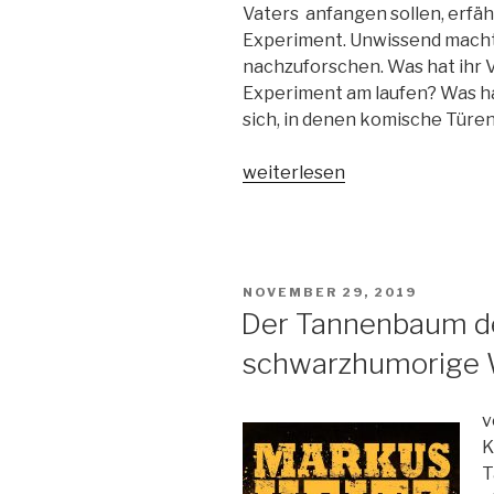
Vaters anfangen sollen, erfäh
Experiment. Unwissend macht 
nachzuforschen. Was hat ihr Va
Experiment am laufen? Was ha
sich, in denen komische Türe
„Energija“
weiterlesen
VERÖFFENTLICHT
NOVEMBER 29, 2019
AM
Der Tannenbaum de
schwarzhumorige 
v
K
T