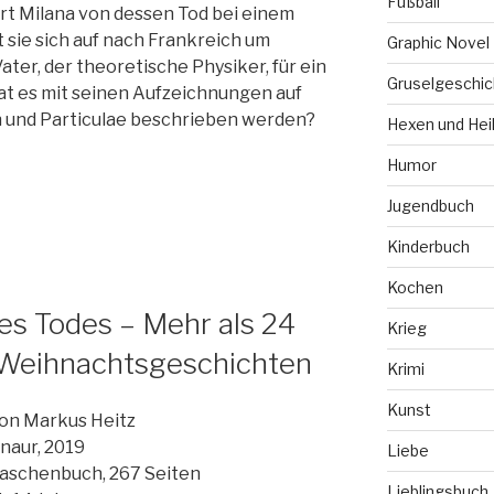
Fußball
rt Milana von dessen Tod bei einem
sie sich auf nach Frankreich um
Graphic Novel
ter, der theoretische Physiker, für ein
Gruselgeschic
t es mit seinen Aufzeichnungen auf
n und Particulae beschrieben werden?
Hexen und Hei
Humor
Jugendbuch
Kinderbuch
Kochen
s Todes – Mehr als 24
Krieg
Weihnachtsgeschichten
Krimi
Kunst
on Markus Heitz
naur, 2019
Liebe
aschenbuch, 267 Seiten
Lieblingsbuch