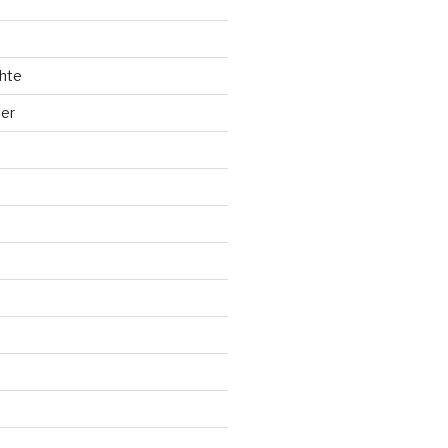
hte
ler