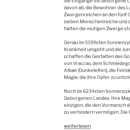
die Eingänge ins Geborgene La
davon ab, die Bewohner des L
Zwergenreichen an den fünf G
sieben Menschenreiche und da
halten die mutigen Zwerge st
Genau im 5199sten Sonnenzykl
Krankheit umgeht und die Ju
schaffen die Gestalten des Go
von Vraccas, dem Schmiedego
Albae (Dunkelelfen), die Feinde
Magie, die ihre Opfer zu unto
Noch im 6234sten Sonnenzykl
Geborgenen Landes. Ihre Magi 
einzigen, die den Vormarsch 
zu verhindern vermögen. Die H
„Die
weiterlesen