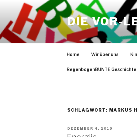
Zum
Inhalt
DIE VOR-L
springen
Home
Wir über uns
Ki
RegenbogenBUNTE Geschichte
SCHLAGWORT:
MARKUS 
VERÖFFENTLICHT
DEZEMBER 4, 2019
AM
Energija