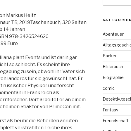
nach:
on Markus Heitz
KATEGORIE
naur TB, 2019Taschenbuch, 320 Seiten
b 14 Jahren
Abenteuer
SBN 978-3426524626
,99 Euro
Alltagsgeschi
Backen
ilana plant Events und ist darin gar
icht so schlecht. Es scheint ihre
Bilderbuch
egabung zu sein, obwohl ihr Vater sich
Biographie
ohl anderes für sie gewünscht hat. Er
st russischer Physiker und forscht
comic
omentan in Frankreich als
Detektivgesc
ernforscher. Dort arbeitet er an einem
eheimen Reaktor von PrimeCon mit.
Fantasy
rst als bei ihr die Behörden anrufen
Freundschaft
omplett verstrahlten Leiche ihres