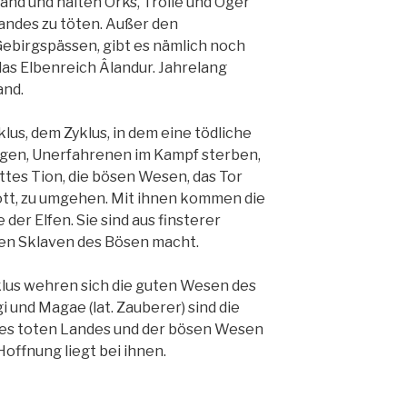
nd und halten Orks, Trolle und Oger
andes zu töten. Außer den
ebirgspässen, gibt es nämlich noch
s Elbenreich Âlandur. Jahrelang
and.
us, dem Zyklus, in dem eine tödliche
ngen, Unerfahrenen im Kampf sterben,
ttes Tion, die bösen Wesen, das Tor
tt, zu umgehen. Mit ihnen kommen die
 der Elfen. Sie sind aus finsterer
ten Sklaven des Bösen macht.
us wehren sich die guten Wesen des
und Magae (lat. Zauberer) sind die
des toten Landes und der bösen Wesen
offnung liegt bei ihnen.