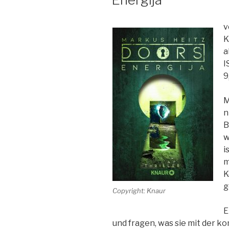
v
K
a
I
9
M
n
B
w
i
m
K
g
Copyright: Knaur
E
und fragen, was sie mit der k