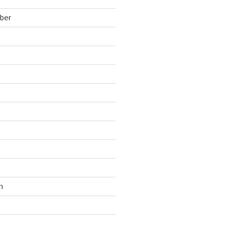
ber
n