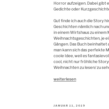
Horror aufzeigen. Dabei gibt e
Gedichte oder Kurzgeschicht
Gut finde ich auch die Story h
Geschichten nämlich nach und
in einem Wirtshaus zu einem M
Weihnachtsgeschichten, je ei
Gängen. Das Buch beinhaltet a
man kann sich das perfekte Me
coole Idee, weil es fantasievol
cool, nicht nur fröhliche Sto
Weihnachten zu lesen/ zu seh
„Der
weiterlesen
Tannenbaum
des
Todes
–
VERÖFFENTLICHT
JANUAR 11, 2019
Mehr