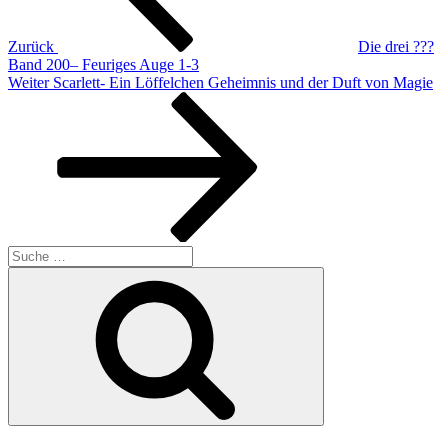
Zurück
Die drei ???
Band 200– Feuriges Auge 1-3
Nächster
Weiter
Scarlett- Ein Löffelchen Geheimnis und der Duft von Magie
Beitrag
Suche
nach:
Suchen