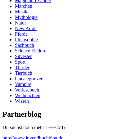
Magie und Zauber
Märchen
Musik
Mythologie
Natur
New Adult
Pferde
Philosophie
Sachbuch
Science Fiction
Silvester
Sport
Thriller
Tierbuch
Uncategorized
Vampire
Vorlesebuch
Weihnachten
Wissen
Partnerblog
Du suchst noch mehr Lesestoff?
http://www.jugendbuchblog.de