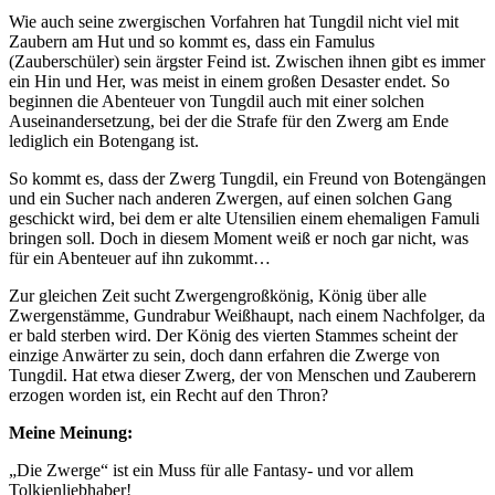
Wie auch seine zwergischen Vorfahren hat Tungdil nicht viel mit
Zaubern am Hut und so kommt es, dass ein Famulus
(Zauberschüler) sein ärgster Feind ist. Zwischen ihnen gibt es immer
ein Hin und Her, was meist in einem großen Desaster endet. So
beginnen die Abenteuer von Tungdil auch mit einer solchen
Auseinandersetzung, bei der die Strafe für den Zwerg am Ende
lediglich ein Botengang ist.
So kommt es, dass der Zwerg Tungdil, ein Freund von Botengängen
und ein Sucher nach anderen Zwergen, auf einen solchen Gang
geschickt wird, bei dem er alte Utensilien einem ehemaligen Famuli
bringen soll. Doch in diesem Moment weiß er noch gar nicht, was
für ein Abenteuer auf ihn zukommt…
Zur gleichen Zeit sucht Zwergengroßkönig, König über alle
Zwergenstämme, Gundrabur Weißhaupt, nach einem Nachfolger, da
er bald sterben wird. Der König des vierten Stammes scheint der
einzige Anwärter zu sein, doch dann erfahren die Zwerge von
Tungdil. Hat etwa dieser Zwerg, der von Menschen und Zauberern
erzogen worden ist, ein Recht auf den Thron?
Meine Meinung:
„Die Zwerge“ ist ein Muss für alle Fantasy- und vor allem
Tolkienliebhaber!