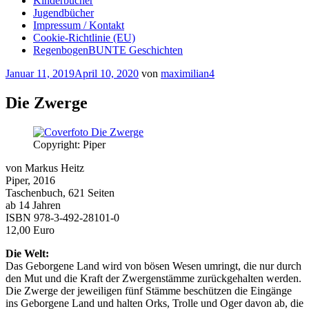
Kinderbücher
Jugendbücher
Impressum / Kontakt
Cookie-Richtlinie (EU)
RegenbogenBUNTE Geschichten
Veröffentlicht
Januar 11, 2019
April 10, 2020
von
maximilian4
am
Die Zwerge
Copyright: Piper
von Markus Heitz
Piper, 2016
Taschenbuch, 621 Seiten
ab 14 Jahren
ISBN 978-3-492-28101-0
12,00 Euro
Die Welt:
Das Geborgene Land wird von bösen Wesen umringt, die nur durch
den Mut und die Kraft der Zwergenstämme zurückgehalten werden.
Die Zwerge der jeweiligen fünf Stämme beschützen die Eingänge
ins Geborgene Land und halten Orks, Trolle und Oger davon ab, die