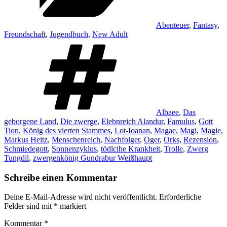
Abenteuer
,
Fantasy
,
Freundschaft
,
Jugendbuch
,
New Adult
Schlagwörter
Albaee
,
Das
geborgene Land
,
Die zwerge
,
Elebnreich Alandur
,
Famulus
,
Gott
Tion
,
König des vierten Stammes
,
Lot-Ioanan
,
Magae
,
Magi
,
Magie
,
Markus Heitz
,
Menschenreich
,
Nachfolger
,
Oger
,
Orks
,
Rezension
,
Schmiedegott
,
Sonnenzyklus
,
tödlcihe Krankheit
,
Trolle
,
Zwerg
Tungdil
,
zwergenkönig Gundrabur Weißhaupt
Schreibe einen Kommentar
Deine E-Mail-Adresse wird nicht veröffentlicht.
Erforderliche
Felder sind mit
*
markiert
Kommentar
*