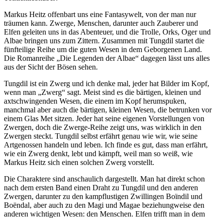
Markus Heitz offenbart uns eine Fantasywelt, von der man nur
träumen kann. Zwerge, Menschen, darunter auch Zauberer und
Elfen geleiten uns in das Abenteuer, und die Trolle, Orks, Oger und
Albae bringen uns zum Zittern. Zusammen mit Tungdil startet die
fünfteilige Reihe um die guten Wesen in dem Geborgenen Land.
Die Romanreihe „Die Legenden der Albae“ dagegen lässt uns alles
aus der Sicht der Bösen sehen.
Tungdil ist ein Zwerg und ich denke mal, jeder hat Bilder im Kopf,
wenn man „Zwerg“ sagt. Meist sind es die bärtigen, kleinen und
axtschwingenden Wesen, die einem im Kopf herumspuken,
manchmal aber auch die bärtigen, kleinen Wesen, die betrunken vor
einem Glas Met sitzen. Jeder hat seine eigenen Vorstellungen von
Zwergen, doch die Zwerge-Reihe zeigt uns, was wirklich in den
Zwergen steckt. Tungdil selbst erfährt genau wie wir, wie seine
Artgenossen handeln und leben. Ich finde es gut, dass man erfährt,
wie ein Zwerg denkt, lebt und kämpft, weil man so weiß, wie
Markus Heitz sich einen solchen Zwerg vorstellt.
Die Charaktere sind anschaulich dargestellt. Man hat direkt schon
nach dem ersten Band einen Draht zu Tungdil und den anderen
Zwergen, darunter zu den kampflustigen Zwillingen Boïndil und
Boëndal, aber auch zu den Magi und Magae beziehungweise den
anderen wichtigen Wesen: den Menschen. Elfen trifft man in dem