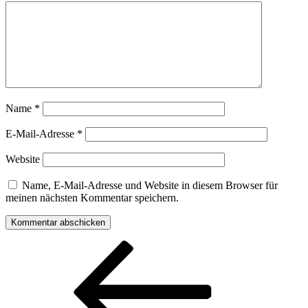
Name
*
E-Mail-Adresse
*
Website
Name, E-Mail-Adresse und Website in diesem Browser für
meinen nächsten Kommentar speichern.
Beitragsnavigation
Vorheriger
Beitrag