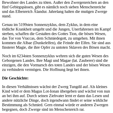
Bewohner des Landes zu töten. Außer den Zwergenreichen an den
fünf Gebirgspässen, gibt es nämlich noch sieben Menschenreiche
und das Elbenreich Âlandur. Jahrelang halten die mutigen Zwerge
stand.
Genau im 5199sten Sonnenzyklus, dem Zyklus, in dem eine
tödliche Krankheit umgeht und die Jungen, Unerfahrenen im Kampf
sterben, schaffen die Gestalten des Gottes Tion, die bösen Wesen,
das Tor von Vraccas, dem Schmiedegott, zu umgehen. Mit ihnen
kommen die Albae (Dunkelelfen), die Feinde der Elfen. Sie sind aus
finsterer Magie, die ihre Opfer zu untoten Sklaven des Bösen macht.
Noch im 6234sten Sonnenzyklus wehren sich die guten Wesen des
Geborgenen Landes. Ihre Magi und Magae (lat. Zauberer) sind die
einzigen, die den Vormarsch des toten Landes und der bösen Wesen
zu verhindern vermögen. Die Hoffnung liegt bei ihnen.
Die Geschichte:
In diesen Verhältnissen wächst der Zwerg Tungdil auf. Als kleines
Kind wird er dem Magus Lot-Ionan übergeben und wächst von nun
an bei ihm auf. Durch seinen Ziehvater lernt er dann das Lesen und
andere nützliche Dinge, doch irgendwann findet er seine wirkliche
Bestimmung als Schmied. Gern einmal würde er anderen Zwergen
begegnen, doch Zwerge sind im Menschenreich rar.