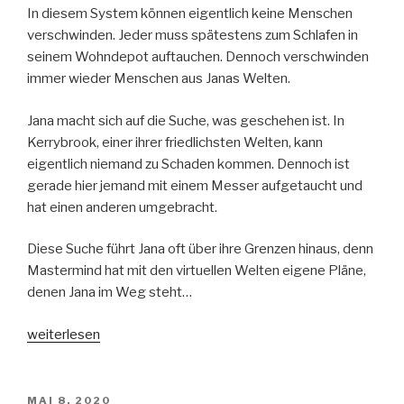
In diesem System können eigentlich keine Menschen
verschwinden. Jeder muss spätestens zum Schlafen in
seinem Wohndepot auftauchen. Dennoch verschwinden
immer wieder Menschen aus Janas Welten.
Jana macht sich auf die Suche, was geschehen ist. In
Kerrybrook, einer ihrer friedlichsten Welten, kann
eigentlich niemand zu Schaden kommen. Dennoch ist
gerade hier jemand mit einem Messer aufgetaucht und
hat einen anderen umgebracht.
Diese Suche führt Jana oft über ihre Grenzen hinaus, denn
Mastermind hat mit den virtuellen Welten eigene Pläne,
denen Jana im Weg steht…
„Cryptos“
weiterlesen
VERÖFFENTLICHT
MAI 8, 2020