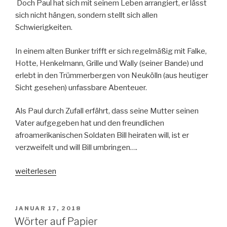
Doch Paul hat sich mit seinem Leben arrangiert, er lässt
sich nicht hängen, sondern stellt sich allen
Schwierigkeiten.
In einem alten Bunker trifft er sich regelmäßig mit Falke,
Hotte, Henkelmann, Grille und Wally (seiner Bande) und
erlebt in den Trümmerbergen von Neukölln (aus heutiger
Sicht gesehen) unfassbare Abenteuer.
Als Paul durch Zufall erfährt, dass seine Mutter seinen
Vater aufgegeben hat und den freundlichen
afroamerikanischen Soldaten Bill heiraten will, ist er
verzweifelt und will Bill umbringen….
„Der
weiterlesen
Junge
aus
dem
VERÖFFENTLICHT
JANUAR 17, 2018
AM
Trümmerland“
Wörter auf Papier