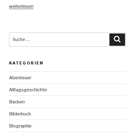
„Wörter
weiterlesen
auf
Papier“
Suche
Suche
nach:
KATEGORIEN
Abenteuer
Alltagsgeschichte
Backen
Bilderbuch
Biographie