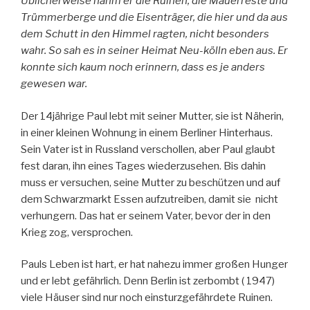
Üblicherweise nahm er die Ruinen, die Mauerreste und
Trümmerberge und die Eisenträger, die hier und da aus
dem Schutt in den Himmel ragten, nicht besonders
wahr. So sah es in seiner Heimat Neu-kölln eben aus. Er
konnte sich kaum noch erinnern, dass es je anders
gewesen war.
Der 14jährige Paul lebt mit seiner Mutter, sie ist Näherin,
in einer kleinen Wohnung in einem Berliner Hinterhaus.
Sein Vater ist in Russland verschollen, aber Paul glaubt
fest daran, ihn eines Tages wiederzusehen. Bis dahin
muss er versuchen, seine Mutter zu beschützen und auf
dem Schwarzmarkt Essen aufzutreiben, damit sie nicht
verhungern. Das hat er seinem Vater, bevor der in den
Krieg zog, versprochen.
Pauls Leben ist hart, er hat nahezu immer großen Hunger
und er lebt gefährlich. Denn Berlin ist zerbombt ( 1947)
viele Häuser sind nur noch einsturzgefährdete Ruinen.