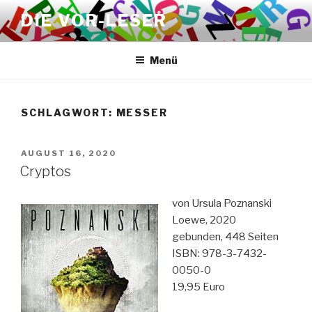
Zum
DIE VOR-LESER
Inhalt
springen
Menü
SCHLAGWORT:
MESSER
VERÖFFENTLICHT
AUGUST 16, 2020
AM
Cryptos
von Ursula Poznanski
Loewe, 2020
gebunden, 448 Seiten
ISBN: 978-3-7432-
0050-0
19,95 Euro