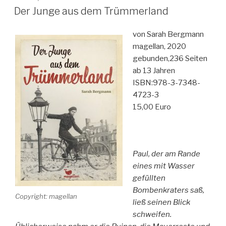
AM
Der Junge aus dem Trümmerland
von Sarah Bergmann
magellan, 2020
gebunden,236 Seiten
ab 13 Jahren
ISBN:978-3-7348-
4723-3
15,00 Euro
Paul, der am Rande
eines mit Wasser
gefüllten
Bombenkraters saß,
Copyright: magellan
ließ seinen Blick
schweifen.