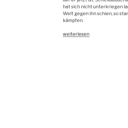
hat sich nicht unterkriegen 
Welt gegen ihn schien, so stan
kämpfen.
„Der
weiterlesen
Untergang
der
Könige
–
Drachengesänge1“