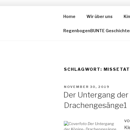
Zum
Inhalt
Home
Wir über uns
Ki
DIE VOR-L
springen
RegenbogenBUNTE Geschichte
SCHLAGWORT:
MISSETA
VERÖFFENTLICHT
NOVEMBER 30, 2019
AM
Der Untergang der
Drachengesänge1
vo
Kl