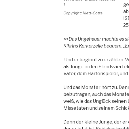
ge
ab
Copyright: Klett-Cotta
IS
25
<<
Das Ungeheuer machte es sic
Kihrins Kerkerzelle bequem. „Er
Und er beginnt zu erzählen. Vo
als Junge in den Elendsvierte
Vater, dem Harfenspieler, und
Und das Monster hört zu. Den
beizutragen, auch das Monster
weiß, wie das Unglück seinen 
Missetaten und seinem Schick
Denn der kleine Junge, der er
der er jetzt ist. Schicksalssc