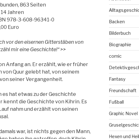
bunden, 863 Seiten
Alltagsgeschi
 14 Jahren
BN 978-3-608-96341-0
Backen
,00 Euro
Bilderbuch
h vor den eisernen Gitterstäben von
Biographie
zähl mir eine Geschichte!“ >>
comic
n Anfang an. Er erzählt, wie er früher
Detektivgesc
ln von Quur gelebt hat, von seinem
 von seiner Vergangenheit.
Fantasy
Freundschaft
n es hat etwas zu der Geschichte
 kennt die Geschichte von Kihrin. Es
Fußball
Lauf nahm und erzählt von seinen
Graphic Novel
sal.
Gruselgeschic
 damals war, ist nichts gegen den Mann,
Hexen und Hei
hläge haben ihn getroffen, doch Kihrin