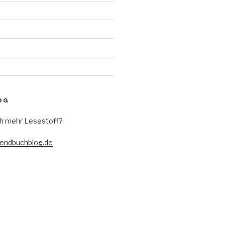
OG
h mehr Lesestoff?
gendbuchblog.de