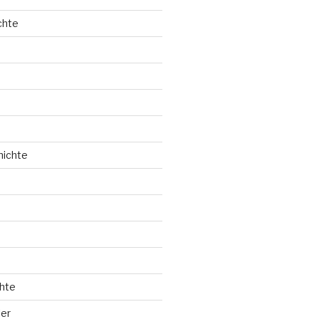
chte
hichte
hte
ler