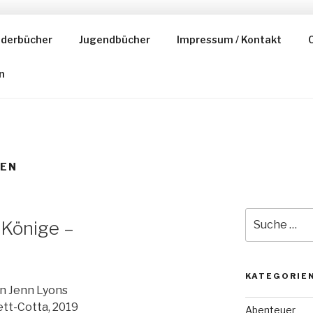
nderbücher
Jugendbücher
Impressum / Kontakt
C
ESER
n
TEN
Suche
 Könige –
nach:
KATEGORIE
n Jenn Lyons
ett-Cotta, 2019
Abenteuer