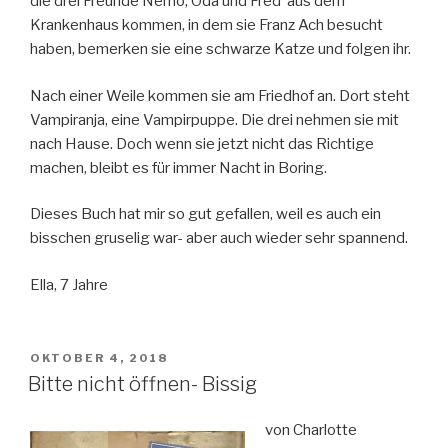
die drei Freunde Nemo, Oda und Fred aus dem
Krankenhaus kommen, in dem sie Franz Ach besucht
haben, bemerken sie eine schwarze Katze und folgen ihr.
Nach einer Weile kommen sie am Friedhof an. Dort steht
Vampiranja, eine Vampirpuppe. Die drei nehmen sie mit
nach Hause. Doch wenn sie jetzt nicht das Richtige
machen, bleibt es für immer Nacht in Boring.
Dieses Buch hat mir so gut gefallen, weil es auch ein
bisschen gruselig war- aber auch wieder sehr spannend.
Ella, 7 Jahre
VERÖFFENTLICHT
OKTOBER 4, 2018
AM
Bitte nicht öffnen- Bissig
von Charlotte