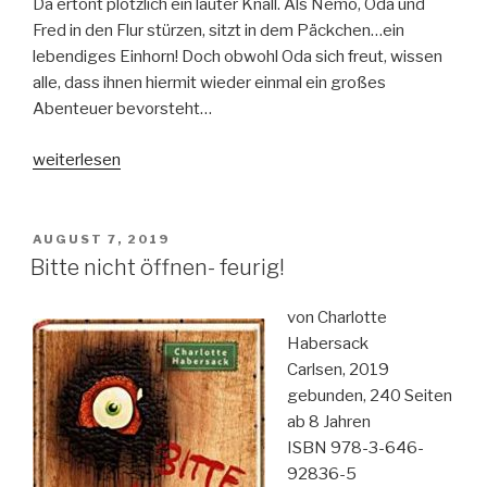
Da ertönt plötzlich ein lauter Knall. Als Nemo, Oda und
Fred in den Flur stürzen, sitzt in dem Päckchen…ein
lebendiges Einhorn! Doch obwohl Oda sich freut, wissen
alle, dass ihnen hiermit wieder einmal ein großes
Abenteuer bevorsteht…
„Bitte
weiterlesen
nicht
öffnen-
Magic“
VERÖFFENTLICHT
AUGUST 7, 2019
AM
Bitte nicht öffnen- feurig!
von Charlotte
Habersack
Carlsen, 2019
gebunden, 240 Seiten
ab 8 Jahren
ISBN 978-3-646-
92836-5