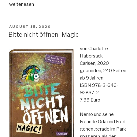
„Bitte
weiterlesen
nicht
öffnen-
Rostig!“
VERÖFFENTLICHT
AUGUST 15, 2020
AM
Bitte nicht öffnen- Magic
von Charlotte
Habersack
Carlsen, 2020
gebunden, 240 Seiten
ab 9 Jahren
ISBN 978-3-646-
92837-2
7,99 Euro
Nemo und seine
Freunde Oda und Fred
gehen gerade im Park
spazieren, als der