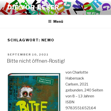
Zum
DIE VOR-LESER
Inhalt
springen
Menü
SCHLAGWORT:
NEMO
VERÖFFENTLICHT
SEPTEMBER 10, 2021
AM
Bitte nicht öffnen-Rostig!
von Charlotte
Habersack
Carlsen, 2021
gebunden, 240 Seiten
von 8 – 13 Jahren
ISBN
9783551652164