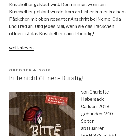
Kuscheltier geklaut wird. Denn immer, wenn ein
Kuscheltier geklaut wurde, kam es bisher immer in einem
Päckchen mit oben gesagter Anschrift bei Nemo, Oda
und Fred an. Und jedes Mal, wenn sie das Päckchen
öffnen, ist das Kuscheltier darin lebendig!
„Bitte
weiterlesen
nicht
öffnen-
feurig!“
VERÖFFENTLICHT
OKTOBER 4, 2018
AM
Bitte nicht öffnen- Durstig!
von Charlotte
Habersack
Carlsen, 2018
gebunden, 240
Seiten
ab 8 Jahren
ISBN 978-3-551-