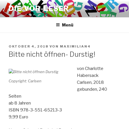
Zum
DIE VOR-LESER
Inhalt
springen
Menü
VERÖFFENTLICHT
OKTOBER 4, 2018
VON
MAXIMILIAN4
AM
Bitte nicht öffnen- Durstig!
von Charlotte
Habersack
Copyright: Carlsen
Carlsen, 2018
gebunden, 240
Seiten
ab 8 Jahren
ISBN 978-3-551-65213-3
9,99 Euro