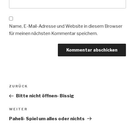
Name, E-Mail-Adresse und Website in diesem Browser
für meinen nächsten Kommentar speichern.
Beitragsnavigation
Vorheriger
ZURÜCK
Beitrag
Bitte nicht öffnen- Bissig
Nächster
WEITER
Beitrag
Paheli- Spiel um alles oder nichts