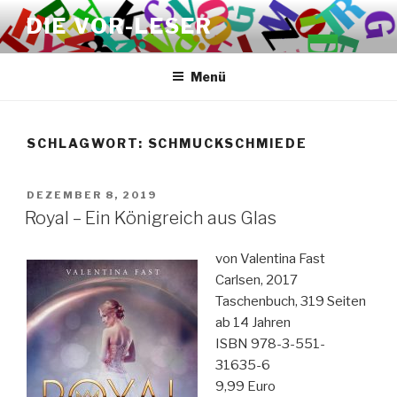
Zum
DIE VOR-LESER
Inhalt
springen
Menü
SCHLAGWORT:
SCHMUCKSCHMIEDE
VERÖFFENTLICHT
DEZEMBER 8, 2019
AM
Royal – Ein Königreich aus Glas
von Valentina Fast
Carlsen, 2017
Taschenbuch, 319 Seiten
ab 14 Jahren
ISBN 978-3-551-
31635-6
9,99 Euro