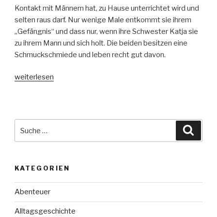
Kontakt mit Männern hat, zu Hause unterrichtet wird und
selten raus darf. Nur wenige Male entkommt sie ihrem
„Gefängnis“ und dass nur, wenn ihre Schwester Katja sie
zu ihrem Mann und sich holt. Die beiden besitzen eine
Schmuckschmiede und leben recht gut davon.
„Royal
weiterlesen
–
Ein
Königreich
aus
Suche
Suche
Glas“
nach:
KATEGORIEN
Abenteuer
Alltagsgeschichte