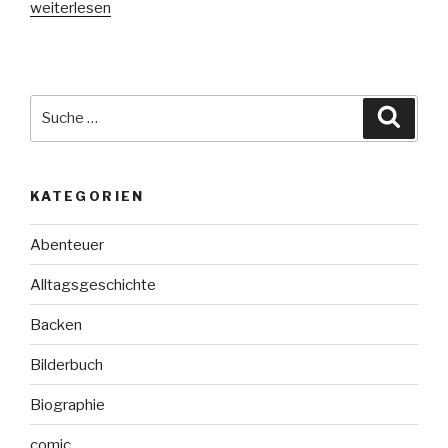
„Morgen
weiterlesen
lieb
ich
dich
für
Suche
Suche
immer“
nach:
KATEGORIEN
Abenteuer
Alltagsgeschichte
Backen
Bilderbuch
Biographie
comic