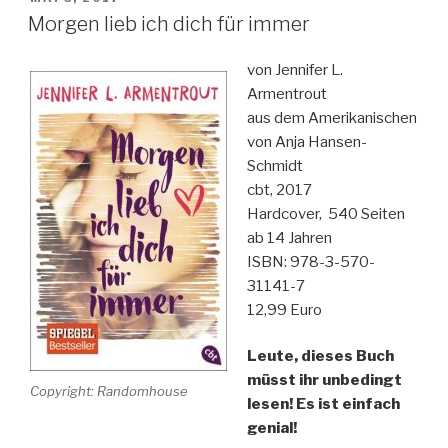
AM
viel
Morgen lieb ich dich für immer
dazwischen“
von Jennifer L.
Armentrout
aus dem Amerikanischen
von Anja Hansen-
Schmidt
cbt, 2017
Hardcover, 540 Seiten
ab 14 Jahren
ISBN: 978-3-570-
31141-7
12,99 Euro
Leute, dieses Buch
müsst ihr unbedingt
Copyright: Randomhouse
lesen! Es ist einfach
genial!