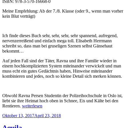
ISBN: 978-3-570-16668-0
Meine Empfehlung: Ab der 7./8. Klasse (oder 9., wenn man vorher
kein Blut verträgt)
Ich finde dieses Buch sehr, sehr, sehr, sehr spannend, aufregend,
nervenzerreißend und einfach mega toll. Elisabeth Herrmann
schreibt so, dass man bei gruseligen Szenen selbst Gänsehaut
bekommt…
Auf jeden Fall sind der Täter, Ravna und ihre Familie wieder in
einem hochkomplizierten System miteinander verwickelt und man
muss echt ein gutes Gedächtnis haben, Hinweise miteinander
kombinieren und jedes, noch so kleine Detail sich merken können.
Obwohl Ravna Persen Studentin der Polizeihochschule in Oslo ist,
liebt sie ihre Heimat hoch oben in Schnee, Eis und Kälte bei den
„Elisabeth
Rentieren.
weiterlesen
Herrmann:
Veröffentlicht
Oktober 13, 2017
April 23, 2018
RAVNA
am
–
Arktische
Aquila