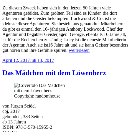
Zu diesem Zweck haben sich in den letzen 50 Jahren viele
Agenturen gebildet. Zum größten Teil sind es Kinder, die dort
arbeiten und die Geister bekämpfen. Lockwood & Co. ist die
kleinste dieser Agenturen. Sie besteht aus genau drei Mitarbeitern:
da gibt es einmal den 16- jährigen Anthony Lockwood, Chef der
Agentur und begabter Geisterjäger. George, ebenfalls 16 Jahre alt,
ist für die Recherchen zuständig. Lucy ist die neueste Mitarbeiterin
der Agentur. Auch sie ist16 Jahre alt und sie kann Geister besonders
„Lockwood
gut hören und ihre Gefühle spüren.
weiterlesen
&
Veröffentlicht
April 12, 2017
Juli 13, 2017
Co.
am
–
Die
Das Mädchen mit dem Löwenherz
seufzende
Wendeltreppe“
Copyright: randomhouse
von Jürgen Seidel
cbj, 2017
gebunden, 383 Seiten
ab 13 Jahren
ISBN: 978-3-570-15955-2