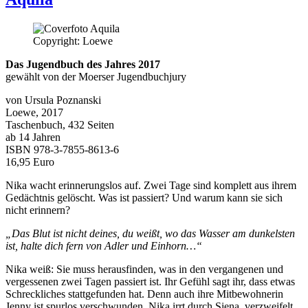
Rache“
Copyright: Loewe
Das Jugendbuch des Jahres 2017
gewählt von der Moerser Jugendbuchjury
von Ursula Poznanski
Loewe, 2017
Taschenbuch, 432 Seiten
ab 14 Jahren
ISBN 978-3-7855-8613-6
16,95 Euro
Nika wacht erinnerungslos auf. Zwei Tage sind komplett aus ihrem
Gedächtnis gelöscht. Was ist passiert? Und warum kann sie sich
nicht erinnern?
„Das Blut ist nicht deines, du weißt, wo das Wasser am dunkelsten
ist, halte dich fern von Adler und Einhorn…“
Nika weiß: Sie muss herausfinden, was in den vergangenen und
vergessenen zwei Tagen passiert ist. Ihr Gefühl sagt ihr, dass etwas
Schreckliches stattgefunden hat. Denn auch ihre Mitbewohnerin
Jenny ist spurlos verschwunden. Nika irrt durch Siena, verzweifelt