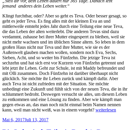
„Stell dir vor, dein Leben dauert nur 365 Tage. Danach lebt
jemand anderes dein Leben weiter.“
Klingt furchtbar, oder? Aber so geht es Teva. Oder besser gesagt, so
geht es jeder Teva. Es fing alles mit der kleinen Eva an und
mittlerweile entsteht jedes Jahr durch eine Teilung eine neue Teva,
die das Leben der alten weiterlebt. Die anderen Tevas sind dazu
verdammt, zuhause bei ihrer Mutter eingesperrt zu bleiben, weil sie
nicht mehr wachsen und im üblichen Sinne altern. So leben in dem
großen Haus nicht nur Teva und ihre Mutter, wie sie es der
Außenwelt glauben machen wollen, sondern noch Eva, Sechs,
Sieben, Acht, und so weiter bis Fünfzehn. Die jetzige Teva ist
sechzehn und hat sich erst vor Kurzem von Fünfzehn getrennt und
lebt jetzt ihr Leben. Geht zur Schule, ist mit Maddy befreundet und
mit Olli zusammen. Doch Fünfzehn ist darüber überhaupt nicht
glücklich. Sie möchte ihr Leben zurück und kämpft dafür. Aber
auch Teva ist nicht zufrieden mit der Situation. Sie möchte
unbedingt eine Zukunft und fühlt sich von der neuen Teva, die in ihr
schlummert bedroht. Deswegen versucht sie alles, um diesem Leben
zu entkommen und eine Lösung zu finden. Aber wie kämpft man
gegen etwas an, das man noch nicht einmal beim Namen nennen
„Einzig“
kann, weil man nicht weiß, was in einem vorgeht?
weiterlesen
Veröffentlicht
Mai 6, 2017
Juli 13, 2017
am