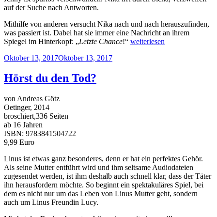
auf der Suche nach Antworten.
Mithilfe von anderen versucht Nika nach und nach herauszufinden,
was passiert ist. Dabei hat sie immer eine Nachricht an ihrem
„Aquila“
Spiegel im Hinterkopf: „
Letzte Chance
!“
weiterlesen
Veröffentlicht
Oktober 13, 2017
Oktober 13, 2017
am
Hörst du den Tod?
von Andreas Götz
Oetinger, 2014
broschiert,336 Seiten
ab 16 Jahren
ISBN: 9783841504722
9,99 Euro
Linus ist etwas ganz besonderes, denn er hat ein perfektes Gehör.
Als seine Mutter entführt wird und ihm seltsame Audiodateien
zugesendet werden, ist ihm deshalb auch schnell klar, dass der Täter
ihn herausfordern möchte. So beginnt ein spektakuläres Spiel, bei
dem es nicht nur um das Leben von Linus Mutter geht, sondern
auch um Linus Freundin Lucy.