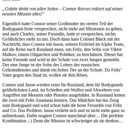
„Gefahr droht von allen Seiten – Connor Reeves riskiert auf seiner
neusten Mission alles!“
Eigentlich hatte Connor seiner Großmutter im vierten Teil der
Bodyguard-Serie versprochen, nicht mehr auf Missionen zu gehen,
und auch Charley, seiner Freundin, hatte er versprochen, nichts
Gefährliches mehr zu tun. Doch dann kam Colonel Black mit der
Nachricht, dass Connor mit Jason, seinem Erzfeind im Alpha Team,
auf die Reise nach Russland muss, um Felix, den Sohn von Viktor
Malkov, einem Oligarchen und Politiker, zu beschützen. Dieser hat
keine Freunde und wird in der Schule von zwei Jungen gemobbt.
Der eine Junge ist der Sohn des Leiters des russischen
Geheimdienstes und damit ein hohes Tier an der Schule. Da Felix’
Vater gegen den Staat ist, wollen sie ihm Böses.
Connor und Jason werden extra für Russland, dem für Bodyguards
gefährlichsten Land, im Schießen mit Waffen und Abwehren von
Angriffen mit Messern oder Pistolen ausgebildet. In Russland lernen
die zwei mit Felix Anastasia kennen. Das Mädchen hat das Zeug
zum Bodyguard und wird schon bald die beste Freundin von Felix
und Co. Das Problem: Jason verliebt sich und ist nicht mehr ganz so
aufmerksam. Dafür reagiert Connor manchmal über… Die perfekte
Kombination. ; ) Denn die Mission ist schwieriger als sie denken…