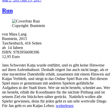
Mai 2, 2017
Juli 13, 2017
Trilogie
am
Band
1:
Run
Das
Labyrinth
erwacht“
Copyright: Buntstein
von Mara Lang
Buntstein, 2015
Taschenbuch, 416 Seiten
ab 14 Jahren
ISBN: 9783956690396
12,95 Euro
Jans Schwester Katja wurde entführt, und es gibt keine Hinweise
auf ihren Aufenthaltsort. Deshalb zögert Jan auch nicht lange, als er
eine mysteriöse Datenbrille erhält, zusammen mit einem Hinweis auf
Katjas Verbleib, und steigt in das Online Spiel Run ein. Bei diesem
Spiel muss er gemeinsam mit anderen Spielern gefährliche
Aufgaben in der Stadt lösen. Wer sie nicht besteht, scheidet aus. Wer
sie besteht, erhält die Koordinaten für die nächste Prüfung und ist
seinem Ziel ein Stückchen näher gerückt. Natürlich wollen alle
Spieler gewinnen, denn für jeden geht es um sehr wertvolle Dinge.
„Run“
Für Jan geht es um Katjas Leben.
weiterlesen