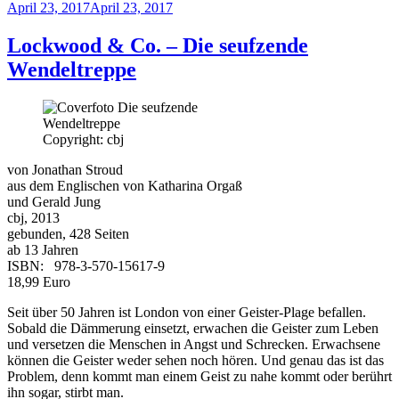
Veröffentlicht
April 23, 2017
April 23, 2017
am
Lockwood & Co. – Die seufzende
Wendeltreppe
Copyright: cbj
von Jonathan Stroud
aus dem Englischen von Katharina Orgaß
und Gerald Jung
cbj, 2013
gebunden, 428 Seiten
ab 13 Jahren
ISBN: 978-3-570-15617-9
18,99 Euro
Seit über 50 Jahren ist London von einer Geister-Plage befallen.
Sobald die Dämmerung einsetzt, erwachen die Geister zum Leben
und versetzen die Menschen in Angst und Schrecken. Erwachsene
können die Geister weder sehen noch hören. Und genau das ist das
Problem, denn kommt man einem Geist zu nahe kommt oder berührt
ihn sogar, stirbt man.