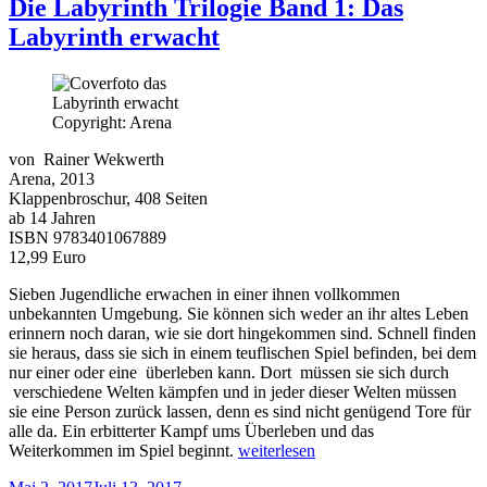
Die Labyrinth Trilogie Band 1: Das
Labyrinth erwacht
Copyright: Arena
von Rainer Wekwerth
Arena, 2013
Klappenbroschur, 408 Seiten
ab 14 Jahren
ISBN 9783401067889
12,99 Euro
Sieben Jugendliche erwachen in einer ihnen vollkommen
unbekannten Umgebung. Sie können sich weder an ihr altes Leben
erinnern noch daran, wie sie dort hingekommen sind. Schnell finden
sie heraus, dass sie sich in einem teuflischen Spiel befinden, bei dem
nur einer oder eine überleben kann. Dort müssen sie sich durch
verschiedene Welten kämpfen und in jeder dieser Welten müssen
sie eine Person zurück lassen, denn es sind nicht genügend Tore für
alle da. Ein erbitterter Kampf ums Überleben und das
„Die
Weiterkommen im Spiel beginnt.
weiterlesen
Labyrinth
Veröffentlicht