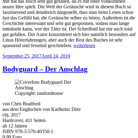
Mir hat das Buch sehr gut gefallen, da es mit einer vollkommen
neuen Idee spielt. Die Welt der Geräusche wird in diesem Buch so
faszinierend und detailreich dargestellt, dass man beim Lesen schon
fast das Gefühl hat, die Geräusche selber zu hören. Außerdem ist die
Geschichte interessant und sehr gut gesponnen, sodass man lange
miträtseln kann, wer der Täter ist. Der Schreibstil hat mir auch total
gut gefallen. Der Autor konzentriert sich hier natürlich besonders auf
Linus Hörerfahrungen, aber auch der Rest des Buches ist sehr
„Hörst
spannend und fesselnd geschrieben.
weiterlesen
du
Veröffentlicht
September 25, 2017
April 24, 2019
den
am
Tod?“
Bodyguard – Der Anschlag
Copyright: randomhouse
von Chris Bradford
aus dem Englischen von Karlheinz Dürr
cbj, 2017
Hardcover, 411 Seiten
ab 12 Jahren
ISBN 978-3-570-40350-1
9,99 Euro