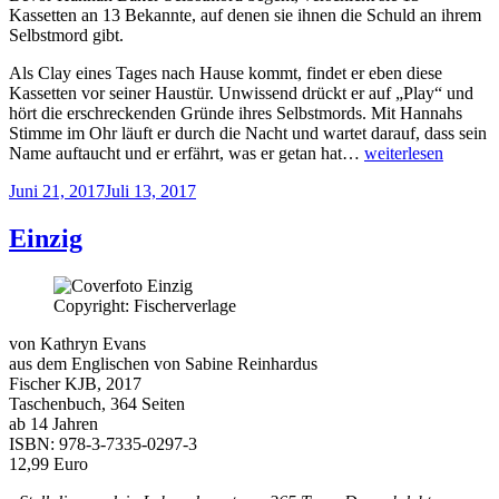
Kassetten an 13 Bekannte, auf denen sie ihnen die Schuld an ihrem
Selbstmord gibt.
Als Clay eines Tages nach Hause kommt, findet er eben diese
Kassetten vor seiner Haustür. Unwissend drückt er auf „Play“ und
hört die erschreckenden Gründe ihres Selbstmords. Mit Hannahs
Stimme im Ohr läuft er durch die Nacht und wartet darauf, dass sein
„Tote
Name auftaucht und er erfährt, was er getan hat…
weiterlesen
Mädchen
Veröffentlicht
Juni 21, 2017
Juli 13, 2017
lügen
am
nicht“
Einzig
Copyright: Fischerverlage
von Kathryn Evans
aus dem Englischen von Sabine Reinhardus
Fischer KJB, 2017
Taschenbuch, 364 Seiten
ab 14 Jahren
ISBN: 978-3-7335-0297-3
12,99 Euro