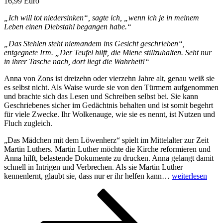
16,99 Euro
„Ich will tot niedersinken“, sagte ich, „wenn ich je in meinem
Leben einen Diebstahl begangen habe.“
„Das Stehlen steht niemandem ins Gesicht geschrieben“,
entgegnete Irm. „Der Teufel hilft, die Miene stillzuhalten. Seht nur
in ihrer Tasche nach, dort liegt die Wahrheit!“
Anna von Zons ist dreizehn oder vierzehn Jahre alt, genau weiß sie
es selbst nicht. Als Waise wurde sie von den Türmern aufgenommen
und brachte sich das Lesen und Schreiben selbst bei. Sie kann
Geschriebenes sicher im Gedächtnis behalten und ist somit begehrt
für viele Zwecke. Ihr Wolkenauge, wie sie es nennt, ist Nutzen und
Fluch zugleich.
„Das Mädchen mit dem Löwenherz“ spielt im Mittelalter zur Zeit
Martin Luthers. Martin Luther möchte die Kirche reformieren und
Anna hilft, belastende Dokumente zu drucken. Anna gelangt damit
schnell in Intrigen und Verbrechen. Als sie Martin Luther
„Das
kennenlernt, glaubt sie, dass nur er ihr helfen kann…
weiterlesen
Mädchen
Seitennummerierung
Seite
Seite
Nächste
mit
Seite
dem
der
Löwenherz“
Beiträge