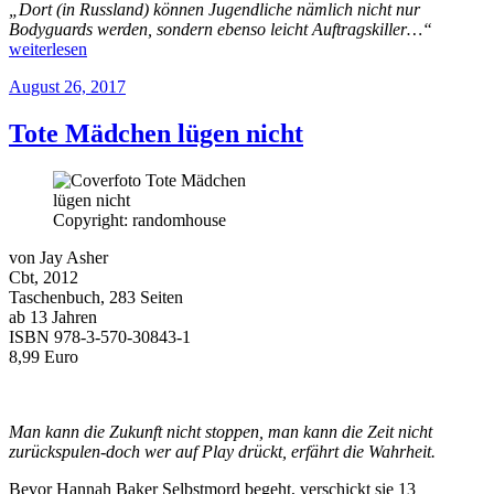
„Dort (in Russland) können Jugendliche nämlich nicht nur
„Bodygu
Bodyguards werden, sondern ebenso leicht Auftragskiller…“
–
weiterlesen
Der
Veröffentlicht
August 26, 2017
Anschla
am
Tote Mädchen lügen nicht
Copyright: randomhouse
von Jay Asher
Cbt, 2012
Taschenbuch, 283 Seiten
ab 13 Jahren
ISBN 978-3-570-30843-1
8,99 Euro
Man kann die Zukunft nicht stoppen, man kann die Zeit nicht
zurückspulen-doch wer auf Play drückt, erfährt die Wahrheit.
Bevor Hannah Baker Selbstmord begeht, verschickt sie 13