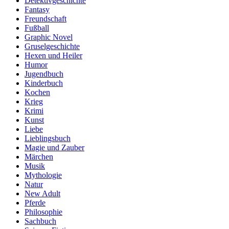
Detektivgeschichte
Fantasy
Freundschaft
Fußball
Graphic Novel
Gruselgeschichte
Hexen und Heiler
Humor
Jugendbuch
Kinderbuch
Kochen
Krieg
Krimi
Kunst
Liebe
Lieblingsbuch
Magie und Zauber
Märchen
Musik
Mythologie
Natur
New Adult
Pferde
Philosophie
Sachbuch