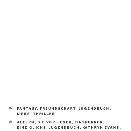
KATEGORIEN
FANTASY
,
FREUNDSCHAFT
,
JUGENDBUCH
,
LIEBE
,
THRILLER
SCHLAGWÖRTER
ALTERN
,
DIE VOR-LESER
,
EINSPERREN
,
EINZIG
,
ICHS
,
JUGENDBUCH
,
KATHRYN EVANS
,