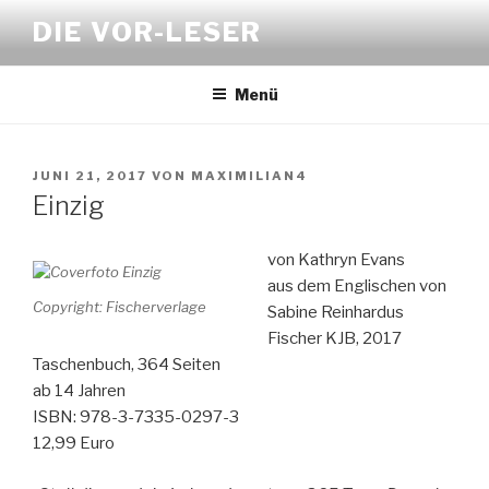
Zum
DIE VOR-LESER
Inhalt
springen
Menü
VERÖFFENTLICHT
JUNI 21, 2017
VON
MAXIMILIAN4
AM
Einzig
von Kathryn Evans
aus dem Englischen von
Copyright: Fischerverlage
Sabine Reinhardus
Fischer KJB, 2017
Taschenbuch, 364 Seiten
ab 14 Jahren
ISBN: 978-3-7335-0297-3
12,99 Euro