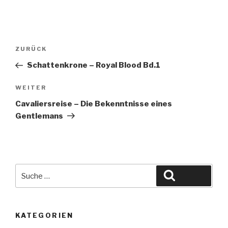
Beitragsnavigation
Vorheriger
ZURÜCK
Beitrag
Schattenkrone – Royal Blood Bd.1
Nächster
WEITER
Beitrag
Cavaliersreise – Die Bekenntnisse eines
Gentlemans
Suche
Suchen
nach:
KATEGORIEN