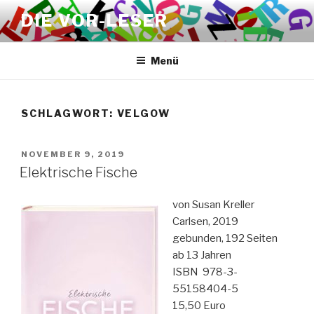
Zum
DIE VOR-LESER
Inhalt
springen
Menü
SCHLAGWORT:
VELGOW
VERÖFFENTLICHT
NOVEMBER 9, 2019
AM
Elektrische Fische
von Susan Kreller
Carlsen, 2019
gebunden, 192 Seiten
ab 13 Jahren
ISBN 978-3-
55158404-5
15,50 Euro