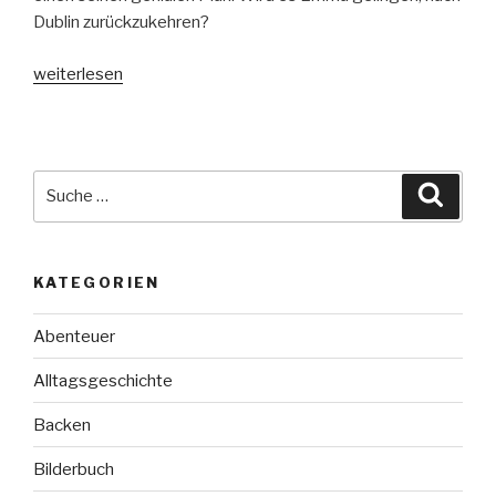
Dublin zurückzukehren?
„Elektrische
weiterlesen
Fische“
Suche
Suche
nach:
KATEGORIEN
Abenteuer
Alltagsgeschichte
Backen
Bilderbuch