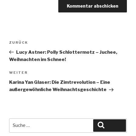
Beitragsnavigation
Vorheriger
ZURÜCK
Beitrag
Lucy Astner: Polly Schlottermotz – Juchee,
Weihnachten im Schnee!
Nächster
WEITER
Beitrag
Karina Yan Glaser: Die Zimtrevolution – Eine
außergewöhnliche Weihnachtsgeschichte
Suche
Suchen
nach: