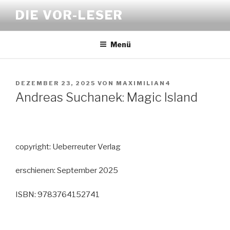
Zum
DIE VOR-LESER
Inhalt
springen
Menü
VERÖFFENTLICHT
DEZEMBER 23, 2025
VON
MAXIMILIAN4
AM
Andreas Suchanek: Magic Island
copyright: Ueberreuter Verlag
erschienen: September 2025
ISBN: 9783764152741