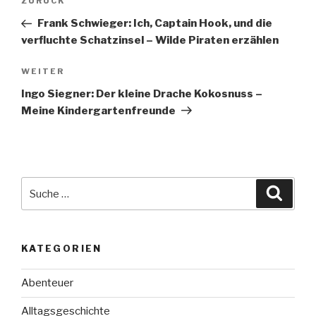
Vorheriger
ZURÜCK
Beitrag
Frank Schwieger: Ich, Captain Hook, und die
verfluchte Schatzinsel – Wilde Piraten erzählen
Nächster
WEITER
Beitrag
Ingo Siegner: Der kleine Drache Kokosnuss –
Meine Kindergartenfreunde
Suche
Suche
nach:
KATEGORIEN
Abenteuer
Alltagsgeschichte