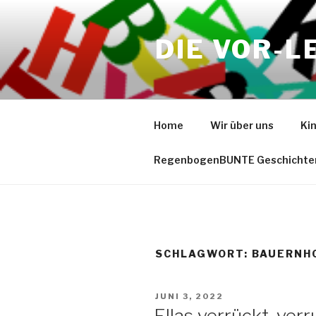
Zum
Inhalt
DIE VOR-L
springen
Home
Wir über uns
Ki
RegenbogenBUNTE Geschichte
SCHLAGWORT:
BAUERNH
VERÖFFENTLICHT
JUNI 3, 2022
AM
Ellas verrückt-ver