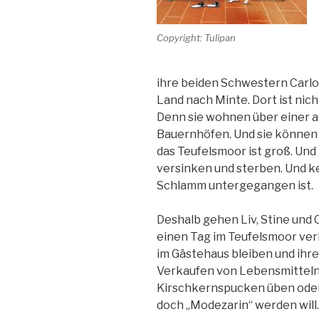
Copyright: Tulipan
ihre beiden Schwestern Carlot
Land nach Minte. Dort ist nicht
Denn sie wohnen über einer a
Bauernhöfen. Und sie können 
das Teufelsmoor ist groß. Und
versinken und sterben. Und 
Schlamm untergegangen ist.
Deshalb gehen Liv, Stine und Ca
einen Tag im Teufelsmoor verb
im Gästehaus bleiben und ihre
Verkaufen von Lebensmitteln 
Kirschkernspucken üben oder 
doch „Modezarin“ werden will.