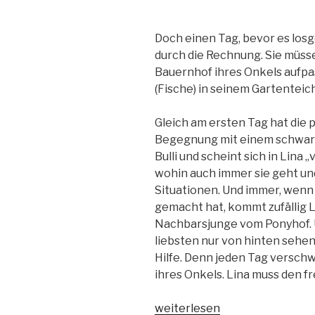
Doch einen Tag, bevor es losg
durch die Rechnung. Sie müss
Bauernhof ihres Onkels aufpa
(Fische) in seinem Gartenteich
Gleich am ersten Tag hat die
Begegnung mit einem schwarze
Bulli und scheint sich in Lina „
wohin auch immer sie geht und
Situationen. Und immer, wenn 
gemacht hat, kommt zufällig 
Nachbarsjunge vom Ponyhof. 
liebsten nur von hinten sehen
Hilfe. Denn jeden Tag verschw
ihres Onkels. Lina muss den f
„Bulli
weiterlesen