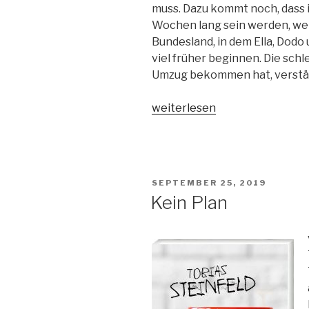
muss. Dazu kommt noch, dass 
Wochen lang sein werden, wei
Bundesland, in dem Ella, Dodo 
viel früher beginnen. Die schl
Umzug bekommen hat, verstär
„Ellas
weiterlesen
verrückt-
verrutschtes
Leben“
VERÖFFENTLICHT
SEPTEMBER 25, 2019
AM
Kein Plan