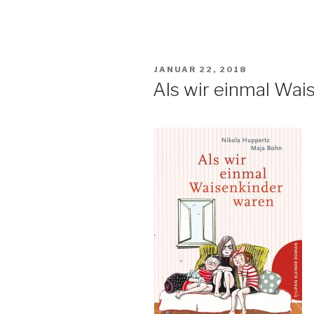
&
Lina
–
Ein
VERÖFFENTLICHT
JANUAR 22, 2018
Pony
AM
Als wir einmal Wai
verliebt
sich“