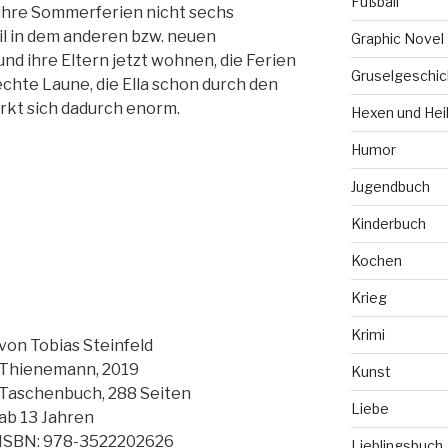
Fußball
ihre Sommerferien nicht sechs
l in dem anderen bzw. neuen
Graphic Novel
und ihre Eltern jetzt wohnen, die Ferien
Gruselgeschic
echte Laune, die Ella schon durch den
kt sich dadurch enorm.
Hexen und Hei
Humor
Jugendbuch
Kinderbuch
Kochen
Krieg
Krimi
von Tobias Steinfeld
Thienemann, 2019
Kunst
Taschenbuch, 288 Seiten
Liebe
ab 13 Jahren
ISBN: 978-3522202626
Lieblingsbuch