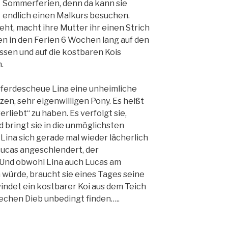
Sommerferien, denn da kann sie
endlich einen Malkurs besuchen.
eht, macht ihre Mutter ihr einen Strich
en in den Ferien 6 Wochen lang auf den
ssen und auf die kostbaren Kois
.
 pferdescheue Lina eine unheimliche
n, sehr eigenwilligen Pony. Es heißt
verliebt“ zu haben. Es verfolgt sie,
 bringt sie in die unmöglichsten
Lina sich gerade mal wieder lächerlich
Lucas angeschlendert, der
Und obwohl Lina auch Lucas am
 würde, braucht sie eines Tages seine
indet ein kostbarer Koi aus dem Teich
rechen Dieb unbedingt finden…..