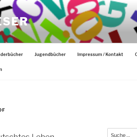
ESER
nderbücher
Jugendbücher
Impressum / Kontakt
C
n
OF
Suche
rutschtes Leben