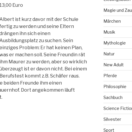
13,00 Euro
Magie und Zau
Albert ist kurz davor mit der Schule
Märchen
fertig zu werden und seine Eltern
Musik
drängen ihn sich einen
Ausbildungsplatz zu suchen. Sein
Mythologie
einziges Problem: Er hat keinen Plan,
Natur
was er machen soll. Seine Freundin rät
ihm Maurer zu werden, aber so wirklich
New Adult
überzeugt ist er davon nicht. Bei einem
Pferde
Berufstest kommt z.B. Schäfer raus.
e beiden Freunde ihm einen
Philosophie
Bauernhof. Dort angekommen läuft
t.
Sachbuch
Science Fictio
Silvester
Sport