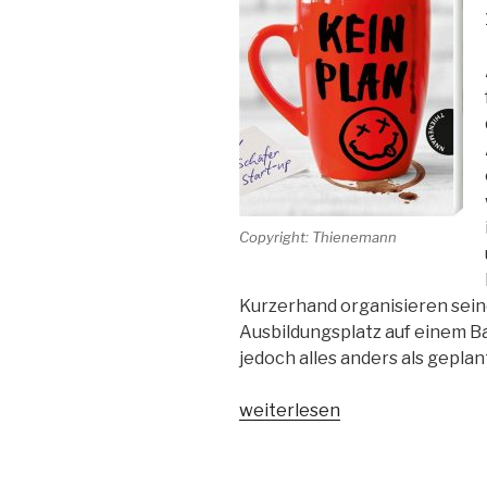
Copyright: Thienemann
Kurzerhand organisieren sein
Ausbildungsplatz auf einem 
jedoch alles anders als geplan
„Kein
weiterlesen
Plan“