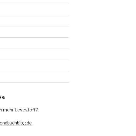
d
OG
h mehr Lesestoff?
gendbuchblog.de