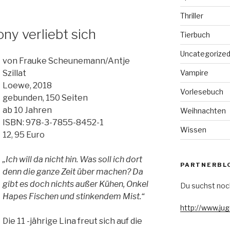
Thriller
ony verliebt sich
Tierbuch
Uncategorize
von Frauke Scheunemann/Antje
Vampire
Szillat
Loewe, 2018
Vorlesebuch
gebunden, 150 Seiten
ab 10 Jahren
Weihnachten
ISBN: 978-3-7855-8452-1
Wissen
12, 95 Euro
„Ich will da nicht hin. Was soll ich dort
PARTNERBL
denn die ganze Zeit über machen? Da
gibt es doch nichts außer Kühen, Onkel
Du suchst noc
Hapes Fischen und stinkendem Mist.“
http://www.ju
Die 11 -jährige Lina freut sich auf die