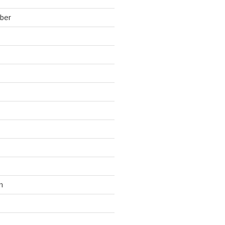
ber
n