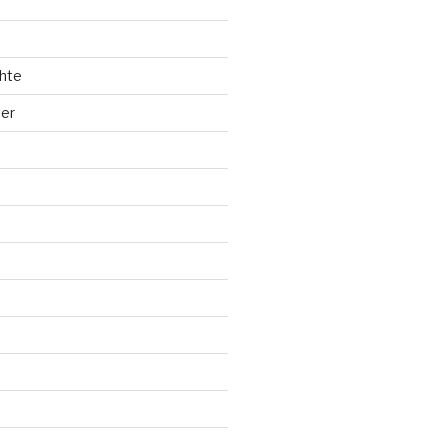
hte
ler