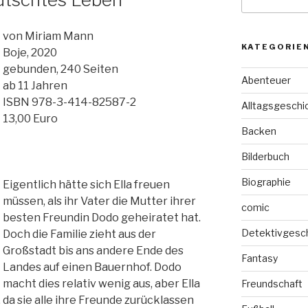
nach:
von Miriam Mann
KATEGORIE
Boje, 2020
gebunden, 240 Seiten
Abenteuer
ab 11 Jahren
ISBN 978-3-414-82587-2
Alltagsgeschi
13,00 Euro
Backen
Bilderbuch
Biographie
Eigentlich hätte sich Ella freuen
müssen, als ihr Vater die Mutter ihrer
comic
besten Freundin Dodo geheiratet hat.
Detektivgesc
Doch die Familie zieht aus der
Großstadt bis ans andere Ende des
Fantasy
Landes auf einen Bauernhof. Dodo
macht dies relativ wenig aus, aber Ella
Freundschaft
 da sie alle ihre Freunde zurücklassen