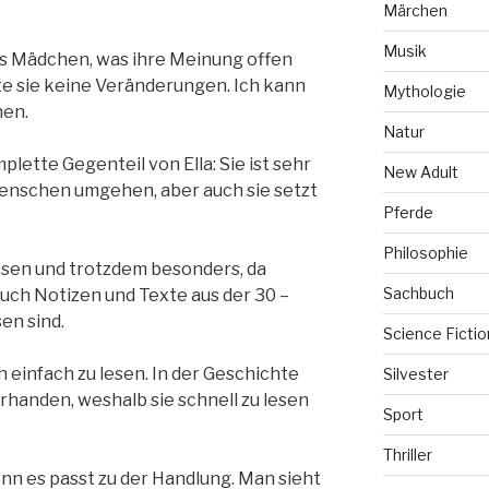
Märchen
Musik
ges Mädchen, was ihre Meinung offen
te sie keine Veränderungen. Ich kann
Mythologie
hen.
Natur
plette Gegenteil von Ella: Sie ist sehr
New Adult
Menschen umgehen, aber auch sie setzt
Pferde
Philosophie
 lesen und trotzdem besonders, da
Sachbuch
ch Notizen und Texte aus der 30 –
en sind.
Science Fictio
ch einfach zu lesen. In der Geschichte
Silvester
handen, weshalb sie schnell zu lesen
Sport
Thriller
denn es passt zu der Handlung. Man sieht