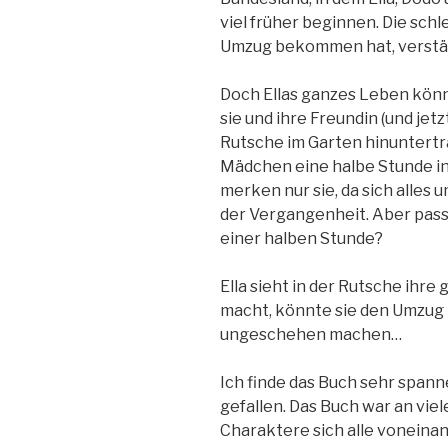
viel früher beginnen. Die schl
Umzug bekommen hat, verstär
Doch Ellas ganzes Leben könn
sie und ihre Freundin (und jet
Rutsche im Garten hinuntertr
Mädchen eine halbe Stunde in
merken nur sie, da sich alles 
der Vergangenheit. Aber passi
einer halben Stunde?
Ella sieht in der Rutsche ihre
macht, könnte sie den Umzug m
ungeschehen machen…
Ich finde das Buch sehr spann
gefallen. Das Buch war an viele
Charaktere sich alle vonein