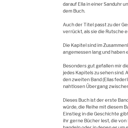
darauf Ella in einer Sanduhr u
dem Buch.
Auch der Titel passt zu der G
verrückt, als sie die Rutsche 
Die Kapitel sind im Zusammen
angemessen lang und haben e
Besonders gut gefallen mir di
jedes Kapitels zu sehen sind.
den zweiten Band (Ellas federl
nahtlosen Übergang zwischen
Dieses Buch ist der erste Ban
würde, die Reihe mit diesem B
Einstieg in die Geschichte gi
ihr gerne Bücher lest, die vo
handeln oder in denen es um 