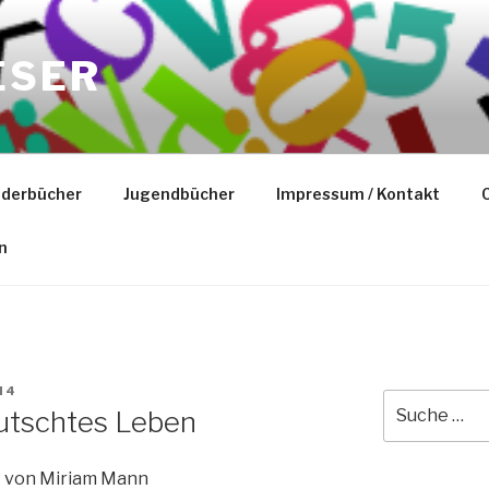
ESER
nderbücher
Jugendbücher
Impressum / Kontakt
C
n
N4
Suche
rutschtes Leben
nach:
von Miriam Mann