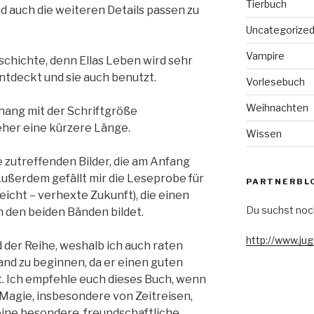
Tierbuch
nd auch die weiteren Details passen zu
Uncategorize
Vampire
eschichte, denn Ellas Leben wird sehr
entdeckt und sie auch benutzt.
Vorlesebuch
Weihnachten
hang mit der Schriftgröße
her eine kürzere Länge.
Wissen
e zutreffenden Bilder, die am Anfang
 Außerdem gefällt mir die Leseprobe für
PARTNERBL
eicht – verhexte Zukunft), die einen
Du suchst noc
 den beiden Bänden bildet.
http://www.ju
d der Reihe, weshalb ich auch raten
and zu beginnen, da er einen guten
bt. Ich empfehle euch dieses Buch, wenn
n Magie, insbesondere von Zeitreisen,
eine besondere, freundschaftliche