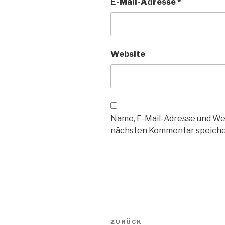
E-Mail-Adresse
*
Website
Name, E-Mail-Adresse und We
nächsten Kommentar speiche
Beitragsnavigation
Vorheriger
ZURÜCK