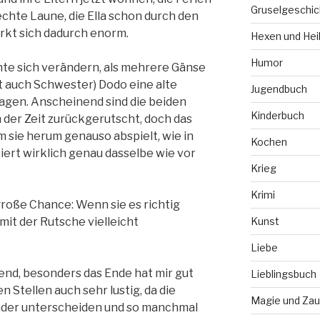
Gruselgeschic
echte Laune, die Ella schon durch den
kt sich dadurch enorm.
Hexen und Hei
Humor
te sich verändern, als mehrere Gänse
zt auch Schwester) Dodo eine alte
Jugendbuch
agen. Anscheinend sind die beiden
Kinderbuch
 der Zeit zurückgerutscht, doch das
um sie herum genauso abspielt, wie in
Kochen
ert wirklich genau dasselbe wie vor
Krieg
Krimi
 große Chance: Wenn sie es richtig
it der Rutsche vielleicht
Kunst
Liebe
end, besonders das Ende hat mir gut
Lieblingsbuch
n Stellen auch sehr lustig, da die
Magie und Zau
ander unterscheiden und so manchmal