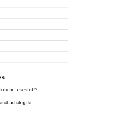
d
OG
h mehr Lesestoff?
gendbuchblog.de