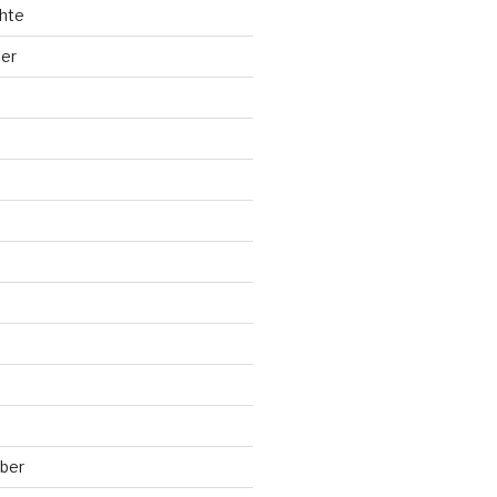
hte
ler
ber