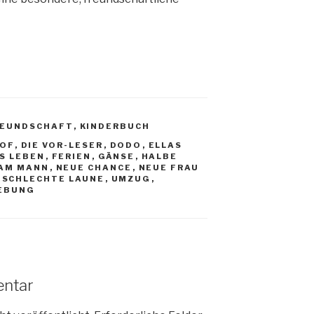
REUNDSCHAFT
,
KINDERBUCH
OF
,
DIE VOR-LESER
,
DODO
,
ELLAS
S LEBEN
,
FERIEN
,
GÄNSE
,
HALBE
IAM MANN
,
NEUE CHANCE
,
NEUE FRAU
,
SCHLECHTE LAUNE
,
UMZUG
,
IEBUNG
entar