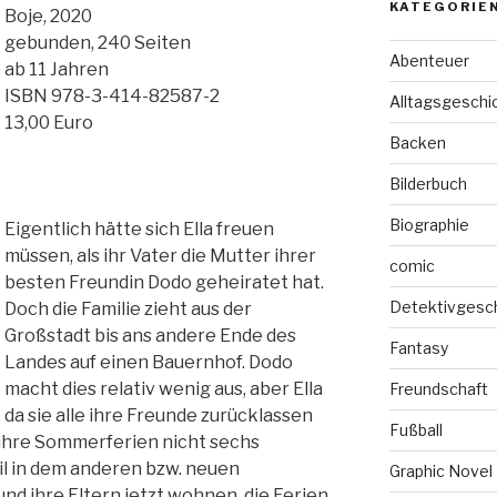
KATEGORIE
Boje, 2020
gebunden, 240 Seiten
Abenteuer
ab 11 Jahren
ISBN 978-3-414-82587-2
Alltagsgeschi
13,00 Euro
Backen
Bilderbuch
Biographie
Eigentlich hätte sich Ella freuen
müssen, als ihr Vater die Mutter ihrer
comic
besten Freundin Dodo geheiratet hat.
Detektivgesc
Doch die Familie zieht aus der
Großstadt bis ans andere Ende des
Fantasy
Landes auf einen Bauernhof. Dodo
macht dies relativ wenig aus, aber Ella
Freundschaft
 da sie alle ihre Freunde zurücklassen
Fußball
ihre Sommerferien nicht sechs
l in dem anderen bzw. neuen
Graphic Novel
und ihre Eltern jetzt wohnen, die Ferien