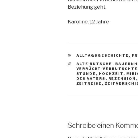
Beziehung geht.
Karoline, 12 Jahre
KATEGORIEN
ALLTAGSGESCHICHTE
,
F
SCHLAGWÖRTER
ALTE RUTSCHE
,
BAUERNH
VERRÜCKT-VERRUTSCHTE
STUNDE
,
HOCHZEIT
,
MIR
DES VATERS
,
REZENSION
ZEITREISE
,
ZEITVERSCH
Schreibe einen Komm