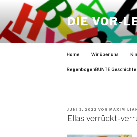
Zum
Inhalt
DIE VOR-L
springen
Home
Wir über uns
Ki
RegenbogenBUNTE Geschichte
VERÖFFENTLICHT
JUNI 3, 2022
VON
MAXIMILIA
AM
Ellas verrückt-ver