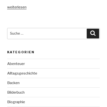
„Sami
weiterlesen
und
der
Wunsch
nach
Suche
Suche
Freiheit“
nach:
KATEGORIEN
Abenteuer
Alltagsgeschichte
Backen
Bilderbuch
Biographie