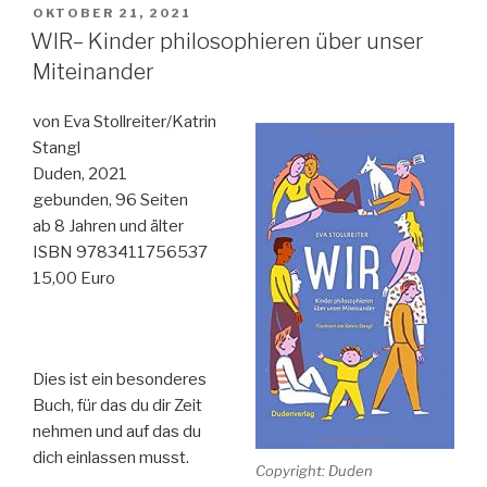
´s
VERÖFFENTLICHT
OKTOBER 21, 2021
AM
all
WIR– Kinder philosophieren über unser
love
Miteinander
–
Botschaften
von Eva Stollreiter/Katrin
des
Stangl
Glücks“
Duden, 2021
gebunden, 96 Seiten
ab 8 Jahren und älter
ISBN 9783411756537
15,00 Euro
Dies ist ein besonderes
Buch, für das du dir Zeit
nehmen und auf das du
dich einlassen musst.
Copyright: Duden