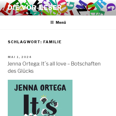
Zum
DIE VOR-LESER
Inhalt
springen
Menü
SCHLAGWORT:
FAMILIE
VERÖFFENTLICHT
MAI 1, 2024
AM
Jenna Ortega: It´s all love – Botschaften
des Glücks