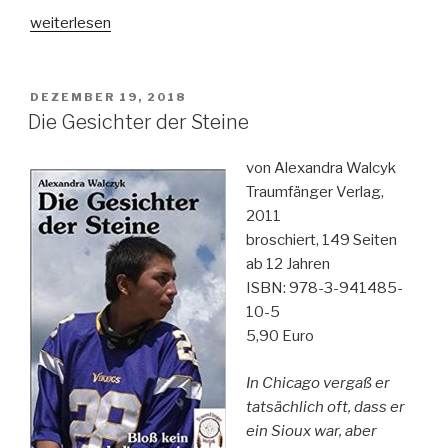
„WIR–
weiterlesen
Kinder
philosophieren
über
VERÖFFENTLICHT
DEZEMBER 19, 2018
AM
unser
Die Gesichter der Steine
Miteinander“
von Alexandra Walcyk
Traumfänger Verlag,
2011
broschiert, 149 Seiten
ab 12 Jahren
ISBN: 978-3-941485-
10-5
5,90 Euro
In Chicago vergaß er
tatsächlich oft, dass er
ein Sioux war, aber