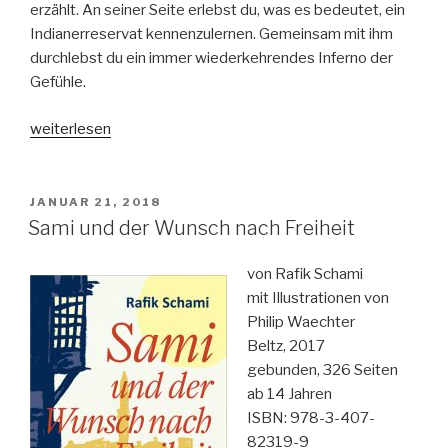
erzählt. An seiner Seite erlebst du, was es bedeutet, ein
Indianerreservat kennenzulernen. Gemeinsam mit ihm
durchlebst du ein immer wiederkehrendes Inferno der
Gefühle.
„Die
weiterlesen
Gesichter
der
Steine“
VERÖFFENTLICHT
JANUAR 21, 2018
AM
Sami und der Wunsch nach Freiheit
von Rafik Schami
mit Illustrationen von
Philip Waechter
Beltz, 2017
gebunden, 326 Seiten
ab 14 Jahren
ISBN: 978-3-407-
82319-9