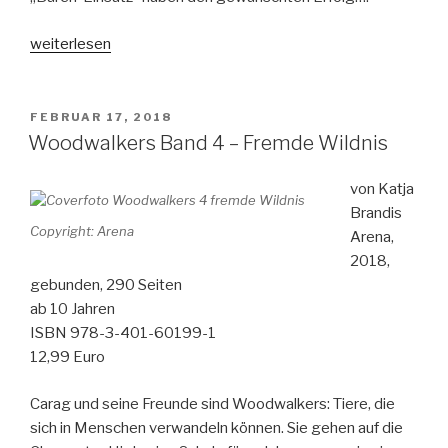
„Master
weiterlesen
of
disaster
-
VERÖFFENTLICHT
FEBRUAR 17, 2018
AM
Chaos
Woodwalkers Band 4 – Fremde Wildnis
ist
mein
von Katja
zweiter
Brandis
Copyright: Arena
Name“
Arena,
2018,
gebunden, 290 Seiten
ab 10 Jahren
ISBN 978-3-401-60199-1
12,99 Euro
Carag und seine Freunde sind Woodwalkers: Tiere, die
sich in Menschen verwandeln können. Sie gehen auf die