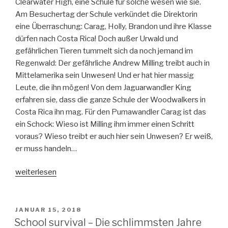
Clearwater High, eine Schule für solche wesen wie sie.
Am Besuchertag der Schule verkündet die Direktorin
eine Überraschung: Carag, Holly, Brandon und ihre Klasse
dürfen nach Costa Rica! Doch außer Urwald und
gefährlichen Tieren tummelt sich da noch jemand im
Regenwald: Der gefährliche Andrew Milling treibt auch in
Mittelamerika sein Unwesen! Und er hat hier massig
Leute, die ihn mögen! Von dem Jaguarwandler King
erfahren sie, dass die ganze Schule der Woodwalkers in
Costa Rica ihn mag. Für den Pumawandler Carag ist das
ein Schock: Wieso ist Milling ihm immer einen Schritt
voraus? Wieso treibt er auch hier sein Unwesen? Er weiß,
er muss handeln…
„Woodwalkers
weiterlesen
Band
4
–
VERÖFFENTLICHT
JANUAR 15, 2018
AM
Fremde
School survival – Die schlimmsten Jahre