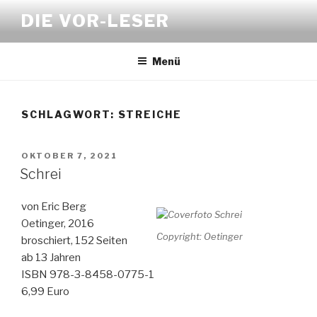
Zum
DIE VOR-LESER
Inhalt
springen
Menü
SCHLAGWORT:
STREICHE
VERÖFFENTLICHT
OKTOBER 7, 2021
AM
Schrei
von Eric Berg
Oetinger, 2016
Copyright: Oetinger
broschiert, 152 Seiten
ab 13 Jahren
ISBN 978-3-8458-0775-1
6,99 Euro