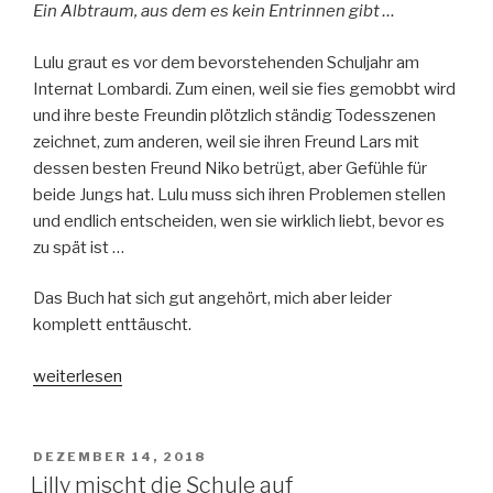
Ein Albtraum, aus dem es kein Entrinnen gibt …
Lulu graut es vor dem bevorstehenden Schuljahr am
Internat Lombardi. Zum einen, weil sie fies gemobbt wird
und ihre beste Freundin plötzlich ständig Todesszenen
zeichnet, zum anderen, weil sie ihren Freund Lars mit
dessen besten Freund Niko betrügt, aber Gefühle für
beide Jungs hat. Lulu muss sich ihren Problemen stellen
und endlich entscheiden, wen sie wirklich liebt, bevor es
zu spät ist …
Das Buch hat sich gut angehört, mich aber leider
komplett enttäuscht.
„Schrei“
weiterlesen
VERÖFFENTLICHT
DEZEMBER 14, 2018
AM
Lilly mischt die Schule auf