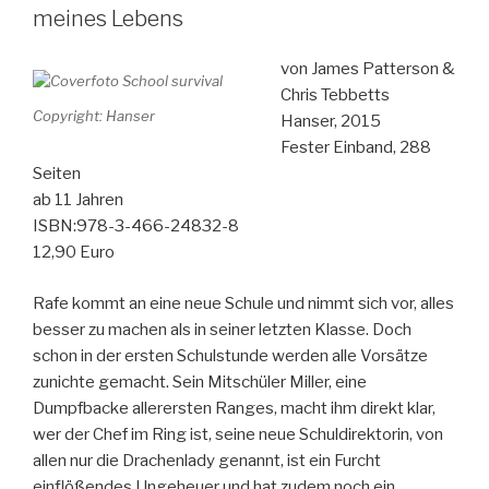
Wildnis“
meines Lebens
von James Patterson &
Chris Tebbetts
Copyright: Hanser
Hanser, 2015
Fester Einband, 288
Seiten
ab 11 Jahren
ISBN:978-3-466-24832-8
12,90 Euro
Rafe kommt an eine neue Schule und nimmt sich vor, alles
besser zu machen als in seiner letzten Klasse. Doch
schon in der ersten Schulstunde werden alle Vorsätze
zunichte gemacht. Sein Mitschüler Miller, eine
Dumpfbacke allerersten Ranges, macht ihm direkt klar,
wer der Chef im Ring ist, seine neue Schuldirektorin, von
allen nur die Drachenlady genannt, ist ein Furcht
einflößendes Ungeheuer und hat zudem noch ein