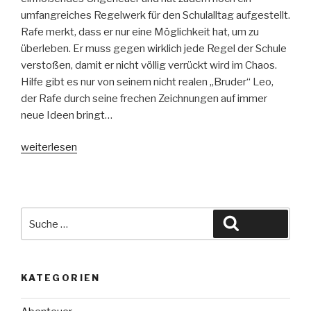
umfangreiches Regelwerk für den Schulalltag aufgestellt.
Rafe merkt, dass er nur eine Möglichkeit hat, um zu
überleben. Er muss gegen wirklich jede Regel der Schule
verstoßen, damit er nicht völlig verrückt wird im Chaos.
Hilfe gibt es nur von seinem nicht realen „Bruder“ Leo,
der Rafe durch seine frechen Zeichnungen auf immer
neue Ideen bringt…
„School
weiterlesen
survival
–
Die
schlimmsten
Suche
Suchen
Jahre
nach:
meines
Lebens“
KATEGORIEN