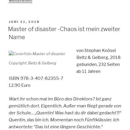
„Lilly
weiterlesen
mischt
die
Schule
VERÖFFENTLICHT
JUNI 21, 2018
AM
auf“
Master of disaster -Chaos ist mein zweiter
Name
von Stephan Knösel
Beltz & Gelberg, 2018
Copyright: Beltz & Gelberg
gebunden, 232 Seiten
ab 11 Jahren
ISBN 978-3-407-82355-7
12,90 Euro
Wart ihr schon mal im Büro des Direktors? Ist ganz
gemütlich dort. Eigentlich. Außer man fliegt gerade von
der Schule… „Quentin! Was hast du dir dabei gedacht?!“
Quentin, das bin ich. Momentan noch Fünftklässler. Ich
antwortete: “Das ist eine längere Geschichte.“