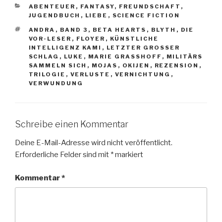
KATEGORIEN
ABENTEUER
,
FANTASY
,
FREUNDSCHAFT
,
JUGENDBUCH
,
LIEBE
,
SCIENCE FICTION
SCHLAGWÖRTER
ANDRA
,
BAND 3
,
BETA HEARTS
,
BLYTH
,
DIE
VOR-LESER
,
FLOYER
,
KÜNSTLICHE
INTELLIGENZ KAMI
,
LETZTER GROSSER S
CHLAG
,
LUKE
,
MARIE GRASSHOFF
,
MILITÄRS
SAMMELN SICH
,
MOJAS
,
OKIJEN
,
REZENSION
,
TRILOGIE
,
VERLUSTE
,
VERNICHTUNG
,
VERWUNDUNG
Schreibe einen Kommentar
Deine E-Mail-Adresse wird nicht veröffentlicht.
Erforderliche Felder sind mit
*
markiert
Kommentar
*