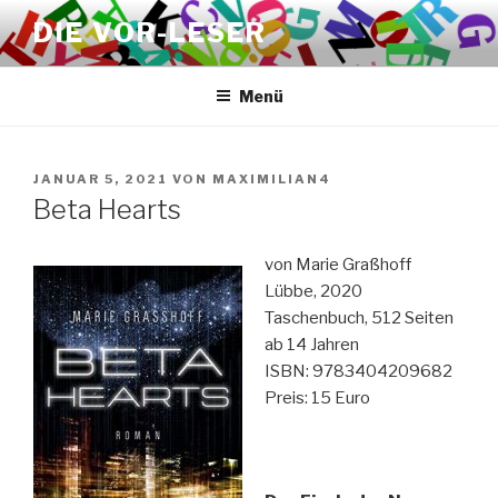
Zum
DIE VOR-LESER
Inhalt
springen
Menü
VERÖFFENTLICHT
JANUAR 5, 2021
VON
MAXIMILIAN4
AM
Beta Hearts
von Marie Graßhoff
Lübbe, 2020
Taschenbuch, 512 Seiten
ab 14 Jahren
ISBN: 9783404209682
Preis: 15 Euro