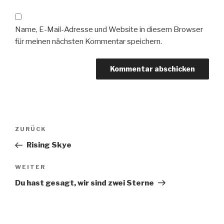
Name, E-Mail-Adresse und Website in diesem Browser
für meinen nächsten Kommentar speichern.
Beitragsnavigation
Vorheriger
ZURÜCK
Beitrag
Rising Skye
Nächster
WEITER
Beitrag
Du hast gesagt, wir sind zwei Sterne