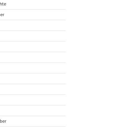
hte
ler
ber