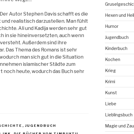
Gruselgeschic
 Der Autor Stephen Davis schafft es die
Hexen und Hei
 und realistisch darzustellen. Man fühlt
Humor
chichte. Ali und Kadija werden sehr gut
h in sie hineinversetzten, auch wenn
Jugendbuch
 versteht. Außerdem sind ihre
Kinderbuch
r. Das Thema des Romans ist sehr
, wodurch man sich gut in die Situation
Kochen
innehmen islamischer Städte zum
Krieg
rt noch heute, wodurch das Buch sehr
Krimi
Kunst
Liebe
Lieblingsbuch
Magie und Zau
SCHICHTE
,
JUGENDBUCH
 INK
,
DIE BÜCHER VON TIMBUKTU
,