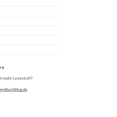
d
OG
h mehr Lesestoff?
gendbuchblog.de