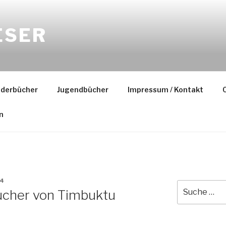
ESER
nderbücher
Jugendbücher
Impressum / Kontakt
C
n
N4
Suche
Bücher von Timbuktu
nach: