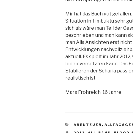
Mir hat das Buch gut gefallen.
Situation in Timbuktu sehr gut
sich als wäre man Teil der Ges
beschrieben und man kann sic
man Alis Ansichten erst nicht
Entwicklungen nachvollziehba
aktuell. Es spielt im Jahr 2012
hineinversetzten kann. Das E
Etablieren der Scharia passie
realistisch ist.
Mara Frohreich, 16 Jahre
KATEGORIEN
ABENTEUER
,
ALLTAGSGE
SCHLAGWÖRTER
2012
,
ALI
,
BAND
,
BLOOD &