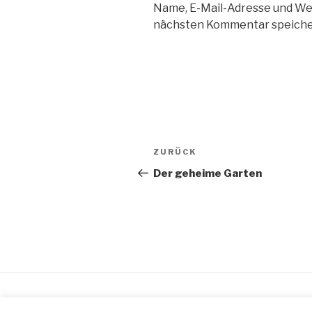
Name, E-Mail-Adresse und We
nächsten Kommentar speiche
Beitragsnavigation
Vorheriger
ZURÜCK
Beitrag
Der geheime Garten
Stolz präsentiert von WordPress