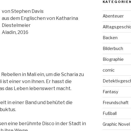
KATEGORIE
von Stephen Davis
Abenteuer
aus dem Englischen von Katharina
Diestelmeier
Alltagsgeschi
Aladin, 2016
Backen
Bilderbuch
Biographie
comic
 Rebellen in Mali ein, um die Scharia zu
Detektivgesc
 ist einer von ihnen. Er hasst die
 was das Leben lebenswert macht.
Fantasy
ielt in einer Band und behütet die
Freundschaft
buktus.
Fußball
en eine berühmte Disco in der Stadt in
Graphic Novel
ich ihre Wege…