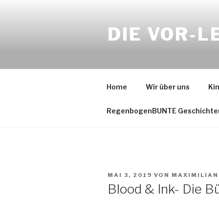
Zum
Inhalt
DIE VOR-L
springen
Home
Wir über uns
Ki
RegenbogenBUNTE Geschichte
VERÖFFENTLICHT
MAI 3, 2019
VON
MAXIMILIA
AM
Blood & Ink- Die 