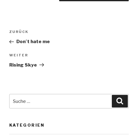
Beitragsnavigation
Vorheriger
ZURÜCK
Beitrag
Don´t hate me
Nächster
WEITER
Beitrag
Rising Skye
Suche
Suche
nach:
KATEGORIEN