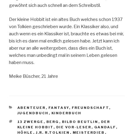
gewöhnt sich auch schnell an dem Schreibstil.
Der kleine Hobbit ist ein altes Buch welches schon 1937
von Tolkien geschrieben wurde. Ein Klassiker also, und
auch wenn es ein Klassiker ist, brauchte es etwas bei mir,
bis ich es dann mal endlich gelesen habe. Jetzt kann ich
aber nur an alle weitergeben, dass dies ein Buch ist,
welches man unbedingt mal in seinem Leben gelesen
haben muss.
Meike Büscher, 21 Jahre
KATEGORIEN
ABENTEUER
,
FANTASY
,
FREUNDSCHAFT
,
JUGENDBUCH
,
KINDERBUCH
SCHLAGWÖRTER
13 ZWERGE
,
BERG
,
BILBO BEUTLIN
,
DER
KLEINE HOBBIT
,
DIE VOR-LESER
,
GANDALF
,
HÖHLE
,
J.R. R.TOLKIEN
,
MEISTERDIEB
,