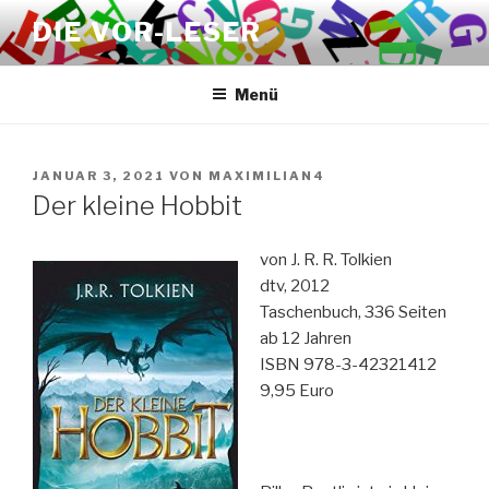
Zum
DIE VOR-LESER
Inhalt
springen
Menü
VERÖFFENTLICHT
JANUAR 3, 2021
VON
MAXIMILIAN4
AM
Der kleine Hobbit
von J. R. R. Tolkien
dtv, 2012
Taschenbuch, 336 Seiten
ab 12 Jahren
ISBN 978-3-42321412
9,95 Euro