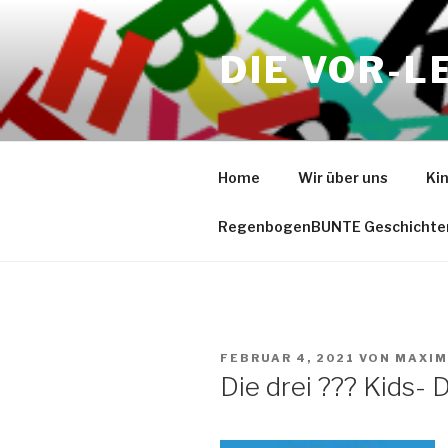
Zum
Inhalt
DIE VOR-L
springen
Home
Wir über uns
Ki
RegenbogenBUNTE Geschichte
VERÖFFENTLICHT
FEBRUAR 4, 2021
VON
MAXIM
AM
Die drei ??? Kids-