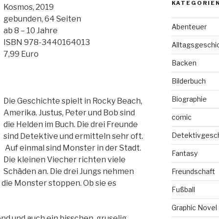
KATEGORIE
Kosmos, 2019
gebunden, 64 Seiten
Abenteuer
ab 8 – 10 Jahre
ISBN 978-3440164013
Alltagsgeschi
7,99 Euro
Backen
Bilderbuch
Biographie
Die Geschichte spielt in Rocky Beach,
Amerika. Justus, Peter und Bob sind
comic
die Helden im Buch. Die drei Freunde
Detektivgesc
sind Detektive und ermitteln sehr oft.
Auf einmal sind Monster in der Stadt.
Fantasy
Die kleinen Viecher richten viele
Schäden an. Die drei Jungs nehmen
Freundschaft
en die Monster stoppen. Ob sie es
Fußball
Graphic Novel
nd und auch ein bisschen gruselig.