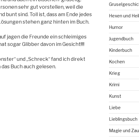
Gruselgeschic
sonen sehr gut vorstellen, weil die
d bunt sind. Toll ist, dass am Ende jedes
Hexen und Hei
e Lösungen stehen ganz hinten im Buch.
Humor
rauf jagen die Freunde ein schleimiges
Jugendbuch
t sogar Glibber davon im Gesicht!!!!
Kinderbuch
nster“ und „Schreck“ fand ich direkt
Kochen
 das Buch auch gelesen.
Krieg
Krimi
Kunst
Liebe
Lieblingsbuch
Magie und Zau