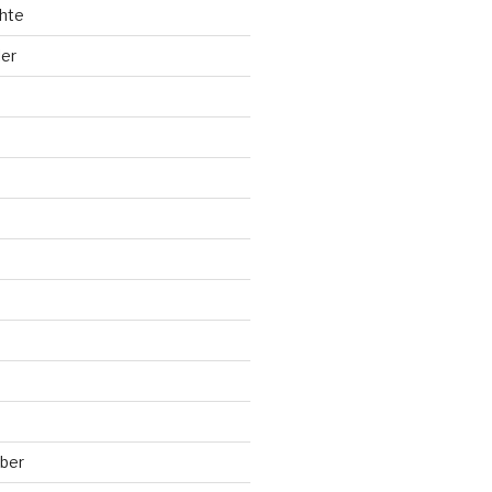
hte
ler
ber