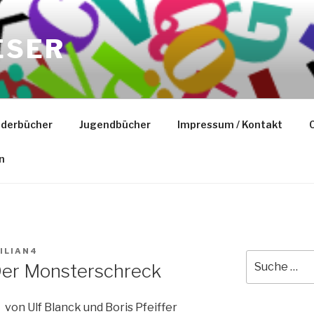
ESER
nderbücher
Jugendbücher
Impressum / Kontakt
C
n
ILIAN4
Suche
 Der Monsterschreck
nach:
von Ulf Blanck und Boris Pfeiffer