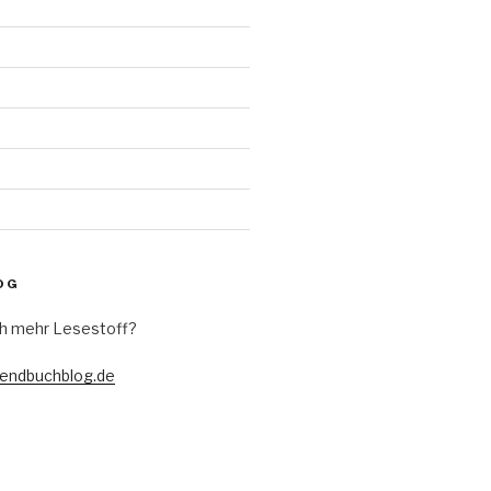
d
OG
h mehr Lesestoff?
gendbuchblog.de