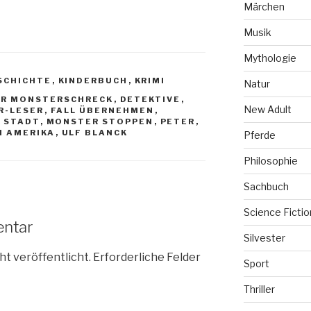
Märchen
Musik
Mythologie
SCHICHTE
,
KINDERBUCH
,
KRIMI
Natur
ER MONSTERSCHRECK
,
DETEKTIVE
,
New Adult
R-LESER
,
FALL ÜBERNEHMEN
,
R STADT
,
MONSTER STOPPEN
,
PETER
,
H AMERIKA
,
ULF BLANCK
Pferde
Philosophie
Sachbuch
Science Fictio
entar
Silvester
ht veröffentlicht.
Erforderliche Felder
Sport
Thriller