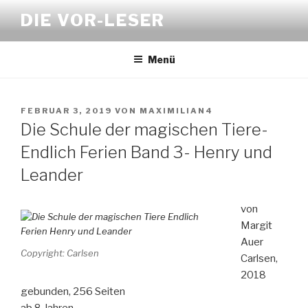
Zum
DIE VOR-LESER
Inhalt
springen
Menü
VERÖFFENTLICHT
FEBRUAR 3, 2019
VON
MAXIMILIAN4
AM
Die Schule der magischen Tiere-
Endlich Ferien Band 3- Henry und
Leander
von
Margit
Auer
Copyright: Carlsen
Carlsen,
2018
gebunden, 256 Seiten