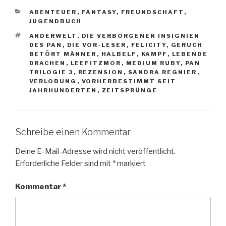
KATEGORIEN
ABENTEUER
,
FANTASY
,
FREUNDSCHAFT
,
JUGENDBUCH
SCHLAGWÖRTER
ANDERWELT
,
DIE VERBORGENEN INSIGNIEN
DES PAN
,
DIE VOR-LESER
,
FELICITY
,
GERUCH
BETÖRT MÄNNER
,
HALBELF
,
KAMPF
,
LEBENDE
DRACHEN
,
LEEFITZMOR
,
MEDIUM RUBY
,
PAN
TRILOGIE 3
,
REZENSION
,
SANDRA REGNIER
,
VERLOBUNG
,
VORHERBESTIMMT SEIT
JAHRHUNDERTEN
,
ZEITSPRÜNGE
Schreibe einen Kommentar
Deine E-Mail-Adresse wird nicht veröffentlicht.
Erforderliche Felder sind mit
*
markiert
Kommentar
*