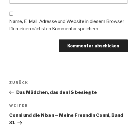
Name, E-Mail-Adresse und Website in diesem Browser
für meinen nächsten Kommentar speichern.
Beitragsnavigation
Vorheriger
ZURÜCK
Beitrag
Das Mädchen, das den IS besiegte
Nächster
WEITER
Beitrag
Conni und die Nixen – Meine Freundin Conni, Band
31