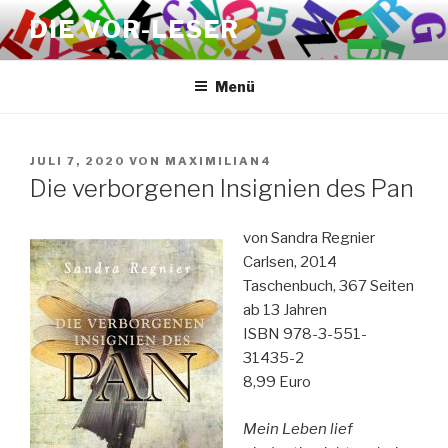
Zum
DIE VOR-LESER
Inhalt
springen
Menü
VERÖFFENTLICHT
JULI 7, 2020
VON
MAXIMILIAN4
AM
Die verborgenen Insignien des Pan
von Sandra Regnier
Carlsen, 2014
Taschenbuch, 367 Seiten
ab 13 Jahren
ISBN 978-3-551-
31435-2
8,99 Euro
Mein Leben lief