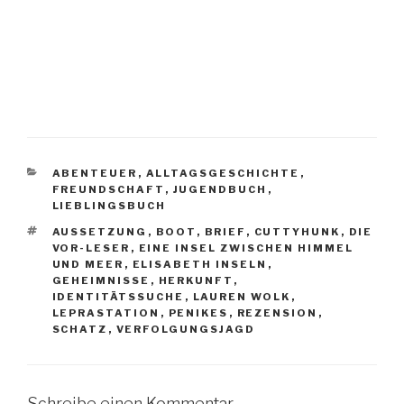
KATEGORIEN
ABENTEUER
,
ALLTAGSGESCHICHTE
,
FREUNDSCHAFT
,
JUGENDBUCH
,
LIEBLINGSBUCH
SCHLAGWÖRTER
AUSSETZUNG
,
BOOT
,
BRIEF
,
CUTTYHUNK
,
DIE
VOR-LESER
,
EINE INSEL ZWISCHEN HIMMEL
UND MEER
,
ELISABETH INSELN
,
GEHEIMNISSE
,
HERKUNFT
,
IDENTITÄTSSUCHE
,
LAUREN WOLK
,
LEPRASTATION
,
PENIKES
,
REZENSION
,
SCHATZ
,
VERFOLGUNGSJAGD
Schreibe einen Kommentar