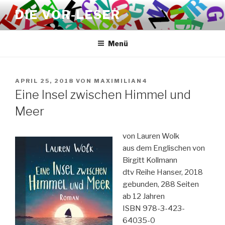
Zum
DIE VOR-LESER
Inhalt
springen
Menü
VERÖFFENTLICHT
APRIL 25, 2018
VON
MAXIMILIAN4
AM
Eine Insel zwischen Himmel und
Meer
von Lauren Wolk
aus dem Englischen von
Birgitt Kollmann
dtv Reihe Hanser, 2018
gebunden, 288 Seiten
ab 12 Jahren
ISBN 978-3-423-
64035-0