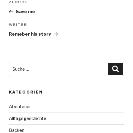
Vorheriger
ZURÜCK
Beitrag
Save me
Nächster
WEITER
Beitrag
Remeber his story
Suche
Suche
nach:
KATEGORIEN
Abenteuer
Alltagsgeschichte
Backen