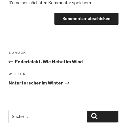
für meinen nächsten Kommentar speichern.
Beitragsnavigation
Vorheriger
ZURÜCK
Beitrag
Federleicht. Wie Nebel im Wind
Nächster
WEITER
Beitrag
Naturforscher im Winter
Suche
Suchen
nach: