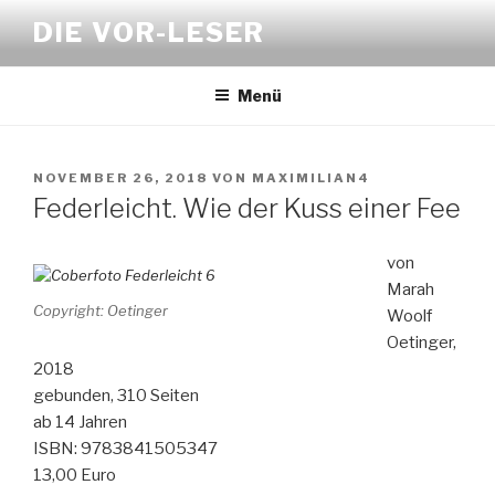
Zum
DIE VOR-LESER
Inhalt
springen
Menü
VERÖFFENTLICHT
NOVEMBER 26, 2018
VON
MAXIMILIAN4
AM
Federleicht. Wie der Kuss einer Fee
von
Marah
Copyright: Oetinger
Woolf
Oetinger,
2018
gebunden, 310 Seiten
ab 14 Jahren
ISBN: 9783841505347
13,00 Euro