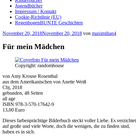
Kinderbücher
Jugendbücher
Impressum / Kontakt
Cookie-Richtlinie (EU)
RegenbogenBUNTE Geschichten
Veröffentlicht
November 20, 2018
November 20, 2018
von
maximilian4
am
Für mein Mädchen
Copyright: randomhouse
von Amy Krouse Rosenthal
aus dem Amerikanischen von Anette Weiß
Cbj, 2018
gebunden, 48 Seiten
all age
ISBN 978-3-570-17642-9
13,00 Euro
Dieses farbenprächtige Bilderbuch steckt voller Liebe. Es verzichtet
auf große und viele Worte, doch die wenigen, die zu finden sind,
haben es in sich.