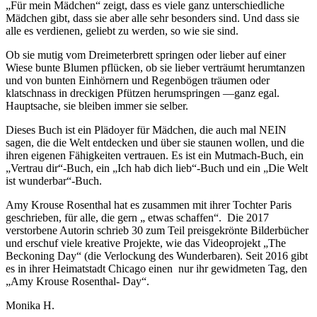
„Für mein Mädchen“ zeigt, dass es viele ganz unterschiedliche
Mädchen gibt, dass sie aber alle sehr besonders sind. Und dass sie
alle es verdienen, geliebt zu werden, so wie sie sind.
Ob sie mutig vom Dreimeterbrett springen oder lieber auf einer
Wiese bunte Blumen pflücken, ob sie lieber verträumt herumtanzen
und von bunten Einhörnern und Regenbögen träumen oder
klatschnass in dreckigen Pfützen herumspringen —ganz egal.
Hauptsache, sie bleiben immer sie selber.
Dieses Buch ist ein Plädoyer für Mädchen, die auch mal NEIN
sagen, die die Welt entdecken und über sie staunen wollen, und die
ihren eigenen Fähigkeiten vertrauen. Es ist ein Mutmach-Buch, ein
„Vertrau dir“-Buch, ein „Ich hab dich lieb“-Buch und ein „Die Welt
ist wunderbar“-Buch.
Amy Krouse Rosenthal hat es zusammen mit ihrer Tochter Paris
geschrieben, für alle, die gern „ etwas schaffen“. Die 2017
verstorbene Autorin schrieb 30 zum Teil preisgekrönte Bilderbücher
und erschuf viele kreative Projekte, wie das Videoprojekt „The
Beckoning Day“ (die Verlockung des Wunderbaren). Seit 2016 gibt
es in ihrer Heimatstadt Chicago einen nur ihr gewidmeten Tag, den
„Amy Krouse Rosenthal- Day“.
Monika H.