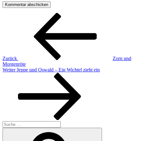
Beitragsnavigation
Vorheriger
Beitrag
Zurück
Zorn und
Morgenröte
Nächster
Weiter
Jeppe und Oswald – Ein Wichtel zieht ein
Beitrag
Suche
nach:
Suchen