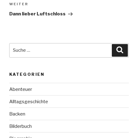
Nächster
WEITER
Beitrag
Dann lieber Luftschloss
Suche
Suche
nach:
KATEGORIEN
Abenteuer
Alltagsgeschichte
Backen
Bilderbuch