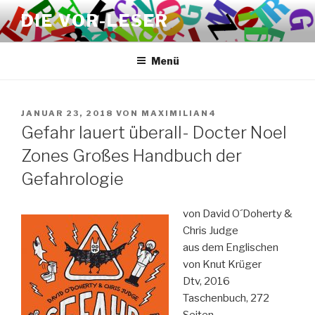
Zum
DIE VOR-LESER
Inhalt
springen
Menü
VERÖFFENTLICHT
JANUAR 23, 2018
VON
MAXIMILIAN4
AM
Gefahr lauert überall- Docter Noel
Zones Großes Handbuch der
Gefahrologie
von David O´Doherty &
Chris Judge
aus dem Englischen
von Knut Krüger
Dtv, 2016
Taschenbuch, 272