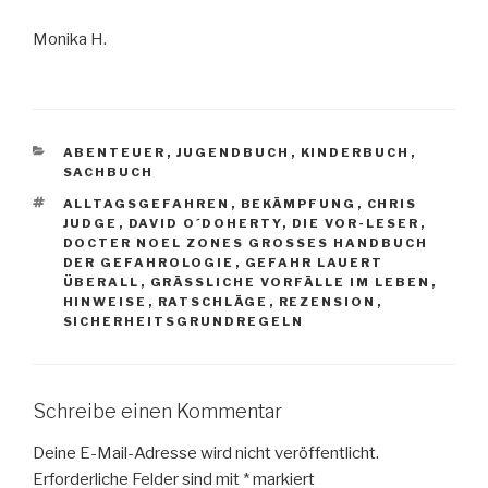
Monika H.
KATEGORIEN
ABENTEUER
,
JUGENDBUCH
,
KINDERBUCH
,
SACHBUCH
SCHLAGWÖRTER
ALLTAGSGEFAHREN
,
BEKÄMPFUNG
,
CHRIS
JUDGE
,
DAVID O´DOHERTY
,
DIE VOR-LESER
,
DOCTER NOEL ZONES GROSSES HANDBUCH D
ER GEFAHROLOGIE
,
GEFAHR LAUERT
ÜBERALL
,
GRÄSSLICHE VORFÄLLE IM LEBEN
,
HINWEISE
,
RATSCHLÄGE
,
REZENSION
,
SICHERHEITSGRUNDREGELN
Schreibe einen Kommentar
Deine E-Mail-Adresse wird nicht veröffentlicht.
Erforderliche Felder sind mit
*
markiert