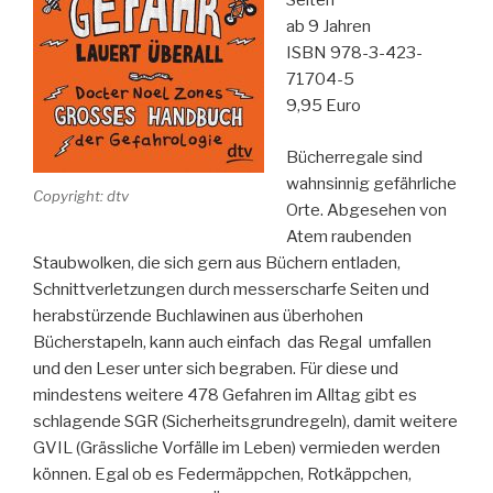
Seiten
ab 9 Jahren
ISBN 978-3-423-
71704-5
9,95 Euro
Bücherregale sind
wahnsinnig gefährliche
Copyright: dtv
Orte. Abgesehen von
Atem raubenden
Staubwolken, die sich gern aus Büchern entladen,
Schnittverletzungen durch messerscharfe Seiten und
herabstürzende Buchlawinen aus überhohen
Bücherstapeln, kann auch einfach das Regal umfallen
und den Leser unter sich begraben. Für diese und
mindestens weitere 478 Gefahren im Alltag gibt es
schlagende SGR (Sicherheitsgrundregeln), damit weitere
GVIL (Grässliche Vorfälle im Leben) vermieden werden
können. Egal ob es Federmäppchen, Rotkäppchen,