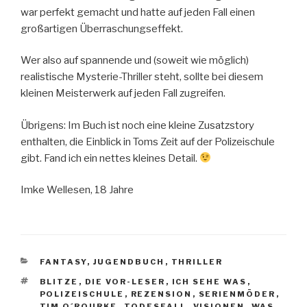
war perfekt gemacht und hatte auf jeden Fall einen
großartigen Überraschungseffekt.
Wer also auf spannende und (soweit wie möglich)
realistische Mysterie-Thriller steht, sollte bei diesem
kleinen Meisterwerk auf jeden Fall zugreifen.
Übrigens: Im Buch ist noch eine kleine Zusatzstory
enthalten, die Einblick in Toms Zeit auf der Polizeischule
gibt. Fand ich ein nettes kleines Detail.
Imke Wellesen, 18 Jahre
KATEGORIEN
FANTASY
,
JUGENDBUCH
,
THRILLER
SCHLAGWÖRTER
BLITZE
,
DIE VOR-LESER
,
ICH SEHE WAS
,
POLIZEISCHULE
,
REZENSION
,
SERIENMÖDER
,
TIM O´ROURKE
,
TODESFALL
,
VISIONEN
,
WAS