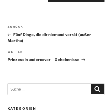
Beitragsnavigation
Vorheriger
ZURÜCK
Beitrag
Fünf Dinge, die dir niemand verrät (außer
Martha)
Nächster
WEITER
Beitrag
Prinzessin undercover – Geheimnisse
Suche
Suche
nach:
KATEGORIEN