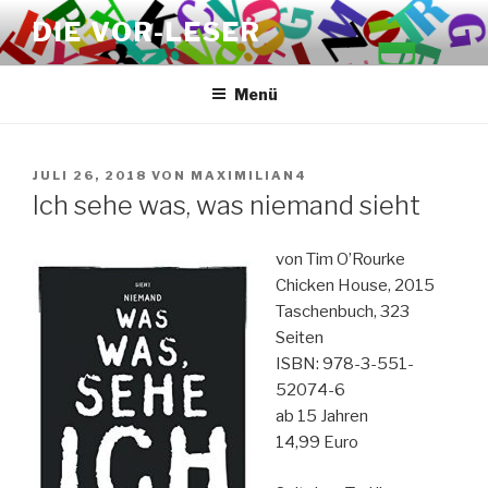
Zum
DIE VOR-LESER
Inhalt
springen
Menü
VERÖFFENTLICHT
JULI 26, 2018
VON
MAXIMILIAN4
AM
Ich sehe was, was niemand sieht
von Tim O’Rourke
Chicken House, 2015
Taschenbuch, 323
Seiten
ISBN: 978-3-551-
52074-6
ab 15 Jahren
14,99 Euro