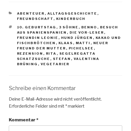
KATEGORIEN
ABENTEUER
,
ALLTAGSGESCHICHTE
,
FREUNDSCHAFT
,
KINDERBUCH
SCHLAGWÖRTER
10. GEBURTSTAG
,
3 SÖHNE
,
BENNO
,
BESUCH
AUS SPANIENSPANIEN
,
DIE VOR-LESER
,
FREUNDIN LEONIE
,
HUND JÜRGEN
,
KAKAO UND
FISCHBRÖTCHEN
,
KLAAS
,
MATTI
,
NEUER
FREUND DER MUTTER
,
PICHELSEE
,
REZENSION
,
RITA
,
SEGELREGATTA
SCHATZSUCHE
,
STEFAN
,
VALENTINA
BRÜNING
,
VEGETARIER
Schreibe einen Kommentar
Deine E-Mail-Adresse wird nicht veröffentlicht.
Erforderliche Felder sind mit
*
markiert
Kommentar
*