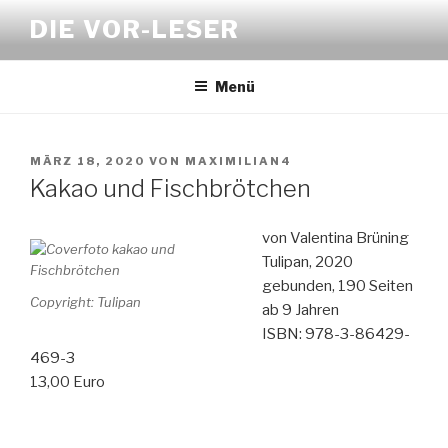
Zum
DIE VOR-LESER
Inhalt
springen
Menü
VERÖFFENTLICHT
MÄRZ 18, 2020
VON
MAXIMILIAN4
AM
Kakao und Fischbrötchen
von Valentina Brüning
Tulipan, 2020
gebunden, 190 Seiten
Copyright: Tulipan
ab 9 Jahren
ISBN: 978-3-86429-
469-3
13,00 Euro