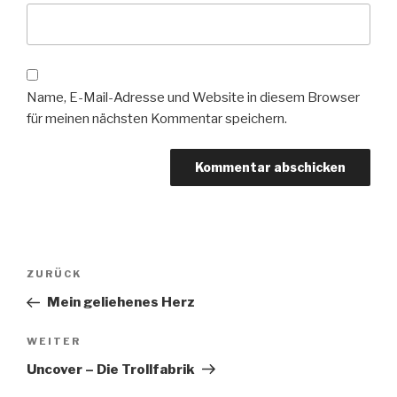
Name, E-Mail-Adresse und Website in diesem Browser
für meinen nächsten Kommentar speichern.
Beitragsnavigation
Vorheriger
ZURÜCK
Beitrag
Mein geliehenes Herz
Nächster
WEITER
Beitrag
Uncover – Die Trollfabrik