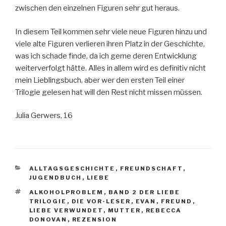
zwischen den einzelnen Figuren sehr gut heraus.
In diesem Teil kommen sehr viele neue Figuren hinzu und
viele alte Figuren verlieren ihren Platz in der Geschichte,
was ich schade finde, da ich gerne deren Entwicklung
weiterverfolgt hätte. Alles in allem wird es definitiv nicht
mein Lieblingsbuch, aber wer den ersten Teil einer
Trilogie gelesen hat will den Rest nicht missen müssen.
Julia Gerwers, 16
KATEGORIEN
ALLTAGSGESCHICHTE
,
FREUNDSCHAFT
,
JUGENDBUCH
,
LIEBE
SCHLAGWÖRTER
ALKOHOLPROBLEM
,
BAND 2 DER LIEBE
TRILOGIE
,
DIE VOR-LESER
,
EVAN
,
FREUND
,
LIEBE VERWUNDET
,
MUTTER
,
REBECCA
DONOVAN
,
REZENSION