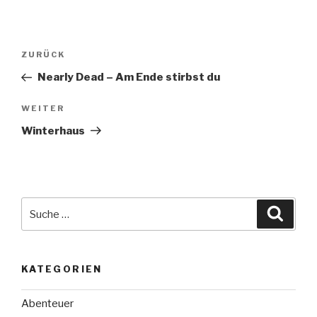
Beitragsnavigation
Vorheriger
ZURÜCK
Beitrag
Nearly Dead – Am Ende stirbst du
Nächster
WEITER
Beitrag
Winterhaus
Suche
Suche
nach:
KATEGORIEN
Abenteuer